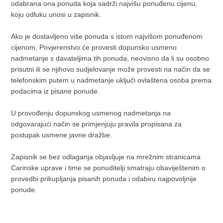
odabrana ona ponuda koja sadrži najvišu ponuđenu cijenu,
koju odluku unosi u zapisnik.
Ako je dostavljeno više ponuda s istom najvišom ponuđenom
cijenom, Povjerenstvo će provesti dopunsko usmeno
nadmetanje s davateljima tih ponuda, neovisno da li su osobno
prisutni ili se njihovo sudjelovanje može provesti na način da se
telefonskim putem u nadmetanje uključi ovlaštena osoba prema
podacima iz pisane ponude.
U provođenju dopunskog usmenog nadmetanja na
odgovarajući način se primjenjuju pravila propisana za
postupak usmene javne dražbe.
Zapisnik se bez odlaganja objavljuje na mrežnim stranicama
Carinske uprave i time se ponuditelji smatraju obaviještenim o
provedbi prikupljanja pisanih ponuda i odabiru najpovoljnije
ponude.