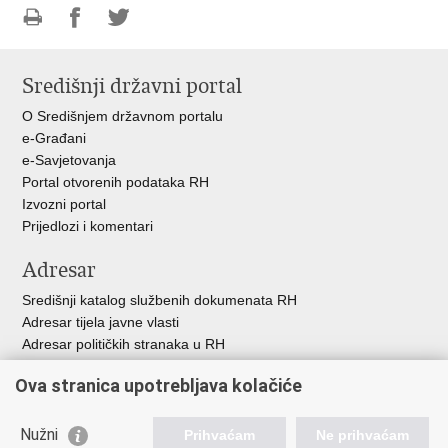
Ispiši
Podijeli
Podijeli
stranicu
na
na
Središnji državni portal
Facebooku
Twitteru
O Središnjem državnom portalu
e-Građani
e-Savjetovanja
Portal otvorenih podataka RH
Izvozni portal
Prijedlozi i komentari
Adresar
Središnji katalog službenih dokumenata RH
Adresar tijela javne vlasti
Adresar političkih stranaka u RH
Popis dužnosnika u RH
Ova stranica upotrebljava kolačiće
Besplatni telefoni javne uprave
Pozivi za žurnu pomoć
Nužni
Prihvaćam
Ne prihvaćam