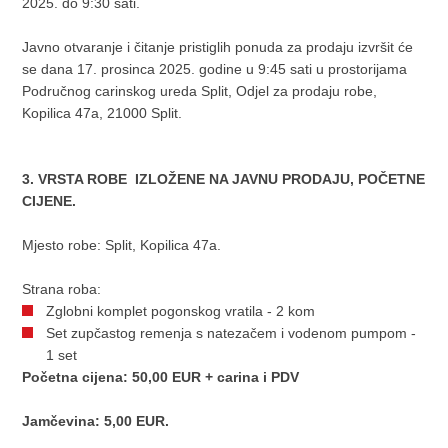
2025. do 9:30 sati.
Javno otvaranje i čitanje pristiglih ponuda za prodaju izvršit će
se dana 17. prosinca 2025. godine u 9:45 sati u prostorijama
Područnog carinskog ureda Split, Odjel za prodaju robe,
Kopilica 47a, 21000 Split.
3. VRSTA ROBE IZLOŽENE NA JAVNU PRODAJU, POČETNE
CIJENE.
Mjesto robe: Split, Kopilica 47a.
Strana roba:
Zglobni komplet pogonskog vratila - 2 kom
Set zupčastog remenja s natezačem i vodenom pumpom -
1 set
Početna cijena: 50,00 EUR + carina i PDV
Jamčevina: 5,00 EUR.