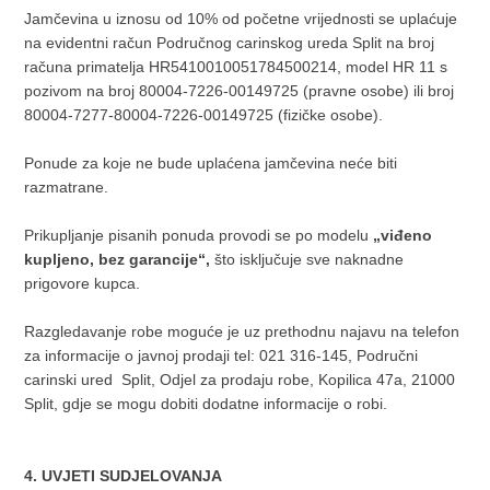
Jamčevina u iznosu od 10% od početne vrijednosti se uplaćuje
na evidentni račun Područnog carinskog ureda Split na broj
računa primatelja HR5410010051784500214, model HR 11 s
pozivom na broj 80004-7226-00149725 (pravne osobe) ili broj
80004-7277-80004-7226-00149725 (fizičke osobe).
Ponude za koje ne bude uplaćena jamčevina neće biti
razmatrane.
Prikupljanje pisanih ponuda provodi se po modelu
„viđeno
kupljeno, bez garancije“,
što isključuje sve naknadne
prigovore kupca.
Razgledavanje robe moguće je uz prethodnu najavu na telefon
za informacije o javnoj prodaji tel: 021 316-145, Područni
carinski ured Split, Odjel za prodaju robe, Kopilica 47a, 21000
Split, gdje se mogu dobiti dodatne informacije o robi.
4. UVJETI SUDJELOVANJA