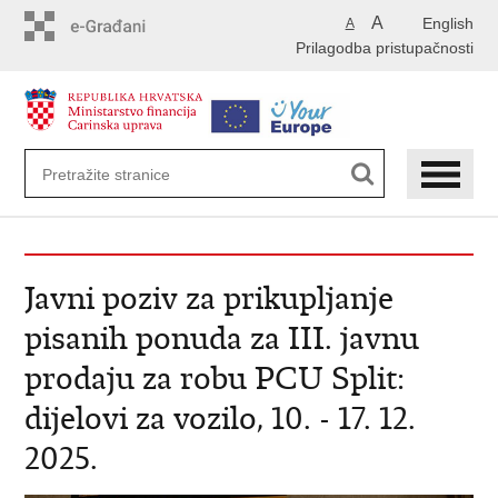
Preskoči
A
English
A
na
Prilagodba pristupačnosti
glavni
sadržaj
Javni poziv za prikupljanje
pisanih ponuda za III. javnu
prodaju za robu PCU Split:
dijelovi za vozilo, 10. - 17. 12.
2025.