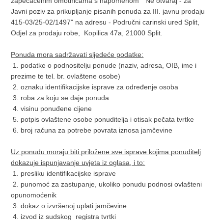
zapečaćenim omotnicama s napomenom “Ne otvaraj - za
Javni poziv za prikupljanje pisanih ponuda za III. javnu prodaju
415-03/25-02/1497" na adresu - Područni carinski ured Split,
Odjel za prodaju robe, Kopilica 47a, 21000 Split.
Ponuda mora sadržavati sljedeće podatke:
1. podatke o podnositelju ponude (naziv, adresa, OIB, ime i
prezime te tel. br. ovlaštene osobe)
2. oznaku identifikacijske isprave za određenje osoba
3. roba za koju se daje ponuda
4. visinu ponuđene cijene
5. potpis ovlaštene osobe ponuditelja i otisak pečata tvrtke
6. broj računa za potrebe povrata iznosa jamčevine
Uz ponudu moraju biti priložene sve isprave kojima ponuditelj
dokazuje ispunjavanje uvjeta iz oglasa, i to:
1. presliku identifikacijske isprave
2. punomoć za zastupanje, ukoliko ponudu podnosi ovlašteni
opunomoćenik
3. dokaz o izvršenoj uplati jamčevine
4. izvod iz sudskog registra tvrtki