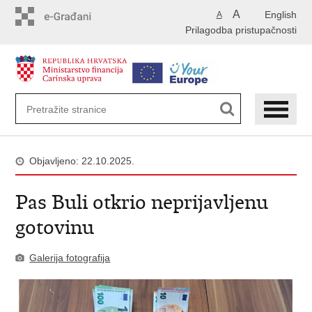
Preskoči
A
English
A
na
Prilagodba pristupačnosti
glavni
sadržaj
Objavljeno: 22.10.2025.
Pas Buli otkrio neprijavljenu
gotovinu
Galerija fotografija