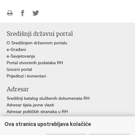
Ispiši
Podijeli
Podijeli
stranicu
na
na
Središnji državni portal
Facebooku
Twitteru
O Središnjem državnom portalu
e-Građani
e-Savjetovanja
Portal otvorenih podataka RH
Izvozni portal
Prijedlozi i komentari
Adresar
Središnji katalog službenih dokumenata RH
Adresar tijela javne vlasti
Adresar političkih stranaka u RH
Popis dužnosnika u RH
Ova stranica upotrebljava kolačiće
Besplatni telefoni javne uprave
Pozivi za žurnu pomoć