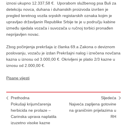
iznosi ukupno 12.337,58 €. Uporabom službenog psa Buli za
detekciju novca, duhana i duhanskih proizvoda izvršen je
pregled teretnog vozila srpskih registarskih oznaka kojim je
upravljao državljanin Republike Srbije te je u području kabine
između sjedala vozača i suvozača u ručnoj torbici pronađen
neprijavljen novac.
Zbog počinjenja prekršaja iz članka 69.a Zakona o deviznom
poslovanju, vozaču je izdan Prekršajni nalog i izrečena novčana
kazna u iznosu od 3.000,00 €. Okrivljeni je platio 2/3 kazne u
iznosu od 2.000,00 €.
Pisane vijesti
Prethodna
Sljedeća
Pokušaji krijumčarenja
​Najveća zapljena gotovine
herbicida ne prolaze –
na graničnim prijelazima u
Carinska uprava naplatila
RH
izuzetno visoke kazne