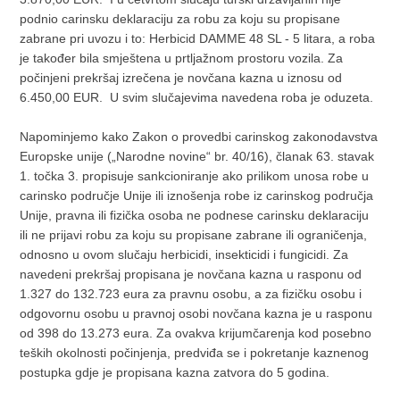
podnio carinsku deklaraciju za robu za koju su propisane
zabrane pri uvozu i to: Herbicid DAMME 48 SL - 5 litara, a roba
je također bila smještena u prtljažnom prostoru vozila. Za
počinjeni prekršaj izrečena je novčana kazna u iznosu od
6.450,00 EUR. U svim slučajevima navedena roba je oduzeta.
Napominjemo kako Zakon o provedbi carinskog zakonodavstva
Europske unije („Narodne novine“ br. 40/16), članak 63. stavak
1. točka 3. propisuje sankcioniranje ako prilikom unosa robe u
carinsko područje Unije ili iznošenja robe iz carinskog područja
Unije, pravna ili fizička osoba ne podnese carinsku deklaraciju
ili ne prijavi robu za koju su propisane zabrane ili ograničenja,
odnosno u ovom slučaju herbicidi, insekticidi i fungicidi. Za
navedeni prekršaj propisana je novčana kazna u rasponu od
1.327 do 132.723 eura za pravnu osobu, a za fizičku osobu i
odgovornu osobu u pravnoj osobi novčana kazna je u rasponu
od 398 do 13.273 eura. Za ovakva krijumčarenja kod posebno
teških okolnosti počinjenja, predviđa se i pokretanje kaznenog
postupka gdje je propisana kazna zatvora do 5 godina.