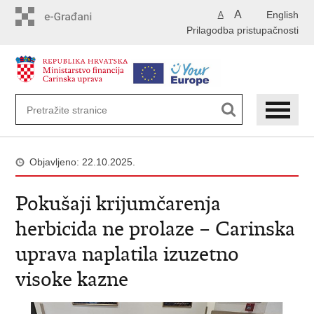
Preskoči
A
English
A
na
Prilagodba pristupačnosti
glavni
sadržaj
Objavljeno: 22.10.2025.
Pokušaji krijumčarenja
herbicida ne prolaze – Carinska
uprava naplatila izuzetno
visoke kazne