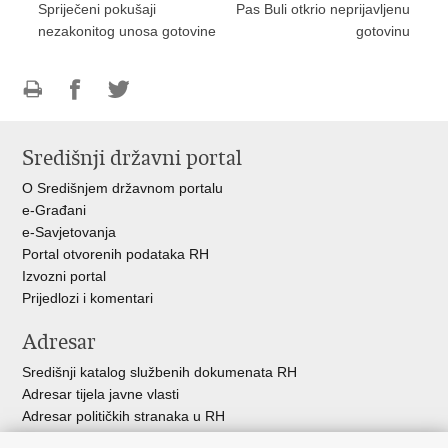
Spriječeni pokušaji
Pas Buli otkrio neprijavljenu
nezakonitog unosa gotovine
gotovinu
Ispiši
Podijeli
Podijeli
stranicu
na
na
Središnji državni portal
Facebooku
Twitteru
O Središnjem državnom portalu
e-Građani
e-Savjetovanja
Portal otvorenih podataka RH
Izvozni portal
Prijedlozi i komentari
Adresar
Središnji katalog službenih dokumenata RH
Adresar tijela javne vlasti
Adresar političkih stranaka u RH
Popis dužnosnika u RH