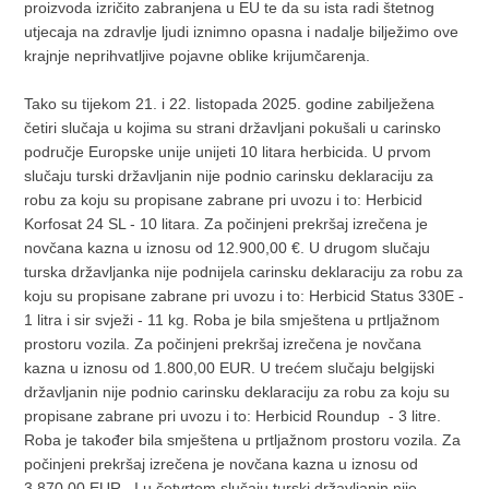
proizvoda izričito zabranjena u EU te da su ista radi štetnog
utjecaja na zdravlje ljudi iznimno opasna i nadalje bilježimo ove
krajnje neprihvatljive pojavne oblike krijumčarenja.
Tako su tijekom 21. i 22. listopada 2025. godine zabilježena
četiri slučaja u kojima su strani državljani pokušali u carinsko
područje Europske unije unijeti 10 litara herbicida. U prvom
slučaju turski državljanin nije podnio carinsku deklaraciju za
robu za koju su propisane zabrane pri uvozu i to: Herbicid
Korfosat 24 SL - 10 litara. Za počinjeni prekršaj izrečena je
novčana kazna u iznosu od 12.900,00 €. U drugom slučaju
turska državljanka nije podnijela carinsku deklaraciju za robu za
koju su propisane zabrane pri uvozu i to: Herbicid Status 330E -
1 litra i sir svježi - 11 kg. Roba je bila smještena u prtljažnom
prostoru vozila. Za počinjeni prekršaj izrečena je novčana
kazna u iznosu od 1.800,00 EUR. U trećem slučaju belgijski
državljanin nije podnio carinsku deklaraciju za robu za koju su
propisane zabrane pri uvozu i to: Herbicid Roundup - 3 litre.
Roba je također bila smještena u prtljažnom prostoru vozila. Za
počinjeni prekršaj izrečena je novčana kazna u iznosu od
3.870,00 EUR. I u četvrtom slučaju turski državljanin nije