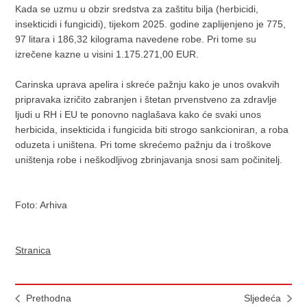
Kada se uzmu u obzir sredstva za zaštitu bilja (herbicidi,
insekticidi i fungicidi), tijekom 2025. godine zaplijenjeno je 775,
97 litara i 186,32 kilograma navedene robe. Pri tome su
izrečene kazne u visini 1.175.271,00 EUR.
Carinska uprava apelira i skreće pažnju kako je unos ovakvih
pripravaka izričito zabranjen i štetan prvenstveno za zdravlje
ljudi u RH i EU te ponovno naglašava kako će svaki unos
herbicida, insekticida i fungicida biti strogo sankcioniran, a roba
oduzeta i uništena. Pri tome skrećemo pažnju da i troškove
uništenja robe i neškodljivog zbrinjavanja snosi sam počinitelj.
Foto: Arhiva
Stranica
Prethodna
Sljedeća