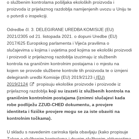
o službenim kontrolama pošiljaka ekoloških proizvoda i
proizvoda iz prijelaznog razdoblja namijenjenih uvozu u Uniju te
o potvrdi o inspekciji.
Odredbe čl. 3. DELEGIRANE UREDBA KOMISIJE (EU)
2021/2305 od 21. listopada 2021. o dopuni Uredbe (EU)
2017/625 Europskog parlamenta i Vijeća pravilima o
slučajevima u kojima i uvjetima pod kojima se ekološki proizvodi
i proizvodi iz prijelaznog razdoblja izuzimaju iz službenih
kontrola na graničnim kontrolnim postajama i o mjestu na
kojem se provode službene kontrole tih proizvoda te o izmjeni
delegiranih uredbi Komisije (EU) 2019/2123 i
(EU)
2019/2124
propisuju ekološke proizvode i proizvode iz
prijelaznog razdoblja
koji su izuzeti iz službenih kontrola na
graničnim kontrolnim postajama (iznimni slučajevi kada
robe podliježu ZZUD-CHED dokumentu, a provjere
identiteta i fizičke provjere mogu se za iste obaviti na
kontrolnim točkama).
U skladu s navedenim carinska tijela obavljaju (kako propisuje
Zakon o službenim kontrolama i drugim službenim aktivnostima