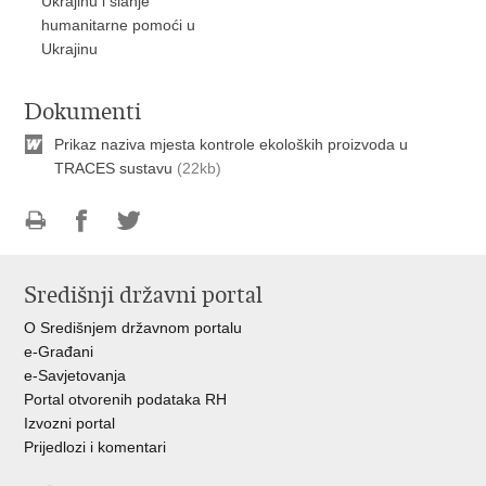
Ukrajinu i slanje
humanitarne pomoći u
Ukrajinu
Dokumenti
Prikaz naziva mjesta kontrole ekoloških proizvoda u
TRACES sustavu
(22kb)
Ispiši
Podijeli
Podijeli
stranicu
na
na
Središnji državni portal
Facebooku
Twitteru
O Središnjem državnom portalu
e-Građani
e-Savjetovanja
Portal otvorenih podataka RH
Izvozni portal
Prijedlozi i komentari