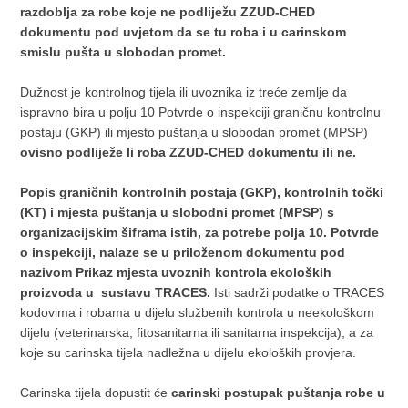
razdoblja za robe koje ne podliježu ZZUD-CHED
dokumentu pod uvjetom da se tu roba i u carinskom
smislu pušta u slobodan promet.
Dužnost je kontrolnog tijela ili uvoznika iz treće zemlje da
ispravno bira u polju 10 Potvrde o inspekciji graničnu kontrolnu
postaju (GKP) ili mjesto puštanja u slobodan promet (MPSP)
ovisno podliježe li roba ZZUD-CHED dokumentu ili ne.
Popis graničnih kontrolnih postaja (GKP), kontrolnih točki
(KT) i mjesta puštanja u slobodni promet (MPSP) s
organizacijskim šiframa istih, za potrebe polja 10. Potvrde
o inspekciji, nalaze se u priloženom dokumentu pod
nazivom Prikaz mjesta uvoznih kontrola ekoloških
proizvoda u sustavu TRACES.
Isti sadrži podatke o TRACES
kodovima i robama u dijelu službenih kontrola u neekološkom
dijelu (veterinarska, fitosanitarna ili sanitarna inspekcija), a za
koje su carinska tijela nadležna u dijelu ekoloških provjera.
Carinska tijela dopustit će
carinski postupak puštanja robe u