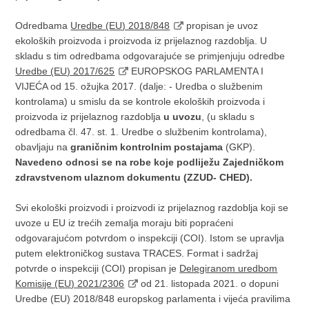
Odredbama
Uredbe (EU) 2018/848
propisan je uvoz
ekoloških proizvoda i proizvoda iz prijelaznog razdoblja. U
skladu s tim odredbama odgovarajuće se primjenjuju odredbe
Uredbe (EU) 2017/625
EUROPSKOG PARLAMENTA I
VIJEĆA od 15. ožujka 2017. (dalje: - Uredba o službenim
kontrolama) u smislu da se kontrole ekoloških proizvoda i
proizvoda iz prijelaznog razdoblja
u uvozu
, (u skladu s
odredbama čl. 47. st. 1. Uredbe o službenim kontrolama),
obavljaju na
graničnim kontrolnim postajama
(GKP).
Navedeno odnosi se na robe koje podliježu Zajedničkom
zdravstvenom ulaznom dokumentu (ZZUD- CHED).
Svi ekološki proizvodi i proizvodi iz prijelaznog razdoblja koji se
uvoze u EU iz trećih zemalja moraju biti popraćeni
odgovarajućom potvrdom o inspekciji (COI). Istom se upravlja
putem elektroničkog sustava TRACES. Format i sadržaj
potvrde o inspekciji (COI) propisan je
Delegiranom uredbom
Komisije (EU) 2021/2306
od 21. listopada 2021. o dopuni
Uredbe (EU) 2018/848 europskog parlamenta i vijeća pravilima