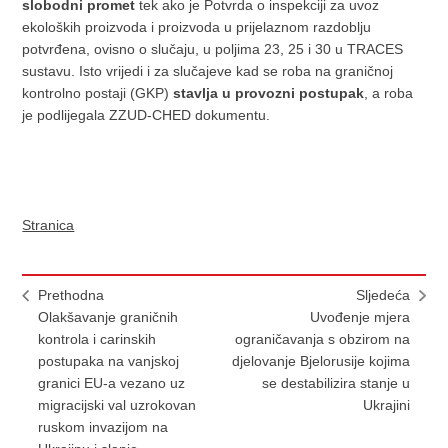
slobodni promet
tek ako je Potvrda o inspekciji za uvoz
ekoloških proizvoda i proizvoda u prijelaznom razdoblju
potvrđena, ovisno o slučaju, u poljima 23, 25 i 30 u TRACES
sustavu. Isto vrijedi i za slučajeve kad se roba na graničnoj
kontrolno postaji (GKP)
stavlja u provozni postupak
, a roba
je podlijegala ZZUD-CHED dokumentu.
Stranica
Prethodna
Sljedeća
Olakšavanje graničnih
Uvođenje mjera
kontrola i carinskih
ograničavanja s obzirom na
postupaka na vanjskoj
djelovanje Bjelorusije kojima
granici EU-a vezano uz
se destabilizira stanje u
migracijski val uzrokovan
Ukrajini
ruskom invazijom na