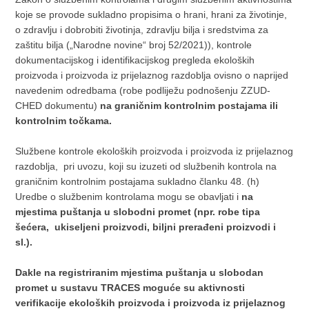
koje se provode sukladno propisima o hrani, hrani za životinje,
o zdravlju i dobrobiti životinja, zdravlju bilja i sredstvima za
zaštitu bilja („Narodne novine“ broj 52/2021)), kontrole
dokumentacijskog i identifikacijskog pregleda ekoloških
proizvoda i proizvoda iz prijelaznog razdoblja ovisno o naprijed
navedenim odredbama (robe podliježu podnošenju ZZUD-
CHED dokumentu)
na graničnim kontrolnim postajama ili
kontrolnim točkama.
Službene kontrole ekoloških proizvoda i proizvoda iz prijelaznog
razdoblja, pri uvozu, koji su izuzeti od službenih kontrola na
graničnim kontrolnim postajama sukladno članku 48. (h)
Uredbe o službenim kontrolama mogu se obavljati i
na
mjestima puštanja u slobodni promet (npr. robe tipa
šećera, ukiseljeni proizvodi, biljni prerađeni proizvodi i
sl.).
Dakle na registriranim mjestima puštanja u slobodan
promet u sustavu TRACES moguće su aktivnosti
verifikacije ekoloških proizvoda i proizvoda iz prijelaznog