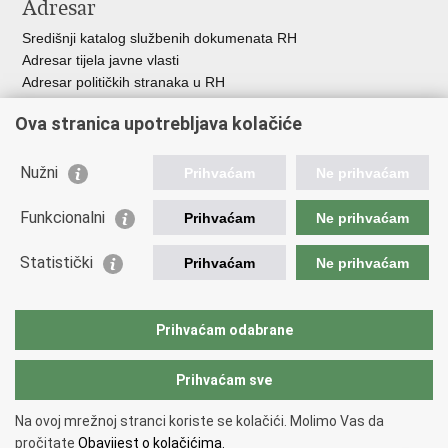
Adresar
Središnji katalog službenih dokumenata RH
Adresar tijela javne vlasti
Adresar političkih stranaka u RH
Popis dužnosnika u RH
Ova stranica upotrebljava kolačiće
Besplatni telefoni javne uprave
Pozivi za žurnu pomoć
Nužni
Prihvaćam
Ne prihvaćam
Važne poveznice
Funkcionalni
Prihvaćam
Ne prihvaćam
Vlada Republike Hrvatske
Ministarstvo financija
Statistički
Prihvaćam
Ne prihvaćam
Europska komisija
Svjetska carinska organizacija
Taxation and Customs Union
Prihvaćam odabrane
Porezna uprava
Prihvaćam sve
Povratak na vrh
Na ovoj mrežnoj stranci koriste se kolačići. Molimo Vas da
Copyright © 2026 Ministarstvo financija, Carinska uprava.
Uvjeti
pročitate
Obavijest o kolačićima.