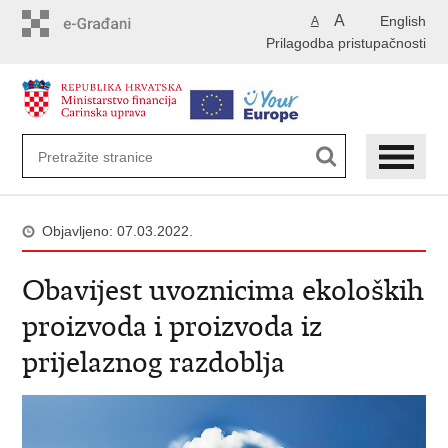
Preskoči
A
English
A
na
Prilagodba pristupačnosti
glavni
sadržaj
Objavljeno: 07.03.2022.
Obavijest uvoznicima ekoloških
proizvoda i proizvoda iz
prijelaznog razdoblja