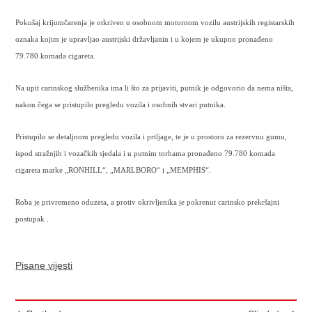
Pokušaj krijumčarenja je otkriven u osobnom motornom vozilu austrijskih registarskih
oznaka kojim je upravljao austrijski državljanin i u kojem je ukupno pronađeno
79.780 komada cigareta.
Na upit carinskog službenika ima li što za prijaviti, putnik je odgovorio da nema ništa,
nakon čega se pristupilo pregledu vozila i osobnih stvari putnika.
Pristupilo se detaljnom pregledu vozila i prtljage, te je u prostoru za rezervnu gumu,
ispod stražnjih i vozačkih sjedala i u putnim torbama pronađeno 79.780 komada
cigareta marke „RONHILL“, „MARLBORO“ i „MEMPHIS“.
Roba je privremeno oduzeta, a protiv okrivljenika je pokrenut carinsko prekršajni
postupak .
Pisane vijesti