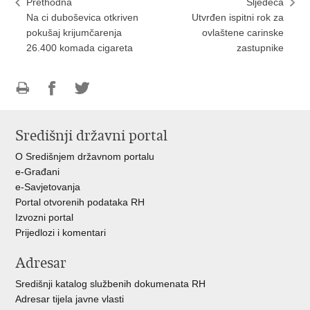
Prethodna
Sljedeća
Na ci duboševica otkriven
Utvrđen ispitni rok za
pokušaj krijumčarenja
ovlaštene carinske
26.400 komada cigareta
zastupnike
Ispiši
Podijeli
Podijeli
stranicu
na
na
Središnji državni portal
Facebooku
Twitteru
O Središnjem državnom portalu
e-Građani
e-Savjetovanja
Portal otvorenih podataka RH
Izvozni portal
Prijedlozi i komentari
Adresar
Središnji katalog službenih dokumenata RH
Adresar tijela javne vlasti