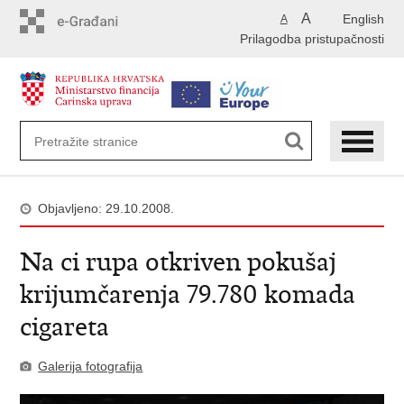
Preskoči
A
English
A
na
Prilagodba pristupačnosti
glavni
sadržaj
Objavljeno: 29.10.2008.
Na ci rupa otkriven pokušaj
krijumčarenja 79.780 komada
cigareta
Galerija fotografija