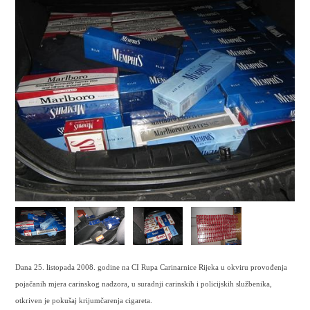
Dana 25. listopada 2008. godine na CI Rupa
Carina
rnice Rijeka u
okviru provođenja
pojačanih mjera carinskog nadzora, u suradnji carinskih i policijskih službenika,
otkriven je pokušaj krijumčarenja cigareta.