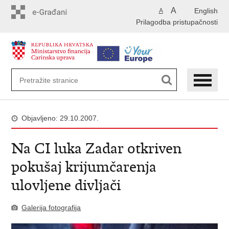
Preskoči
A
English
A
na
Prilagodba pristupačnosti
glavni
sadržaj
Objavljeno: 29.10.2007.
Na CI luka Zadar otkriven
pokušaj krijumčarenja
ulovljene divljači
Galerija fotografija