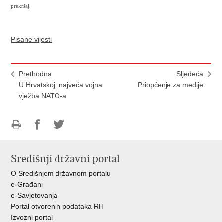
prekršaj.
Pisane vijesti
Prethodna
Sljedeća
U Hrvatskoj, najveća vojna
Priopćenje za medije
vježba NATO-a
Ispiši
Podijeli
Podijeli
stranicu
na
na
Središnji državni portal
Facebooku
Twitteru
O Središnjem državnom portalu
e-Građani
e-Savjetovanja
Portal otvorenih podataka RH
Izvozni portal