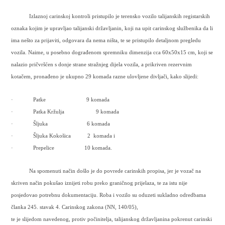
Izlaznoj carinskoj kontroli pristupilo je terensko vozilo talijanskih registarskih
oznaka kojim je upravljao talijanski državljanin, koji na upit carinskog službenika da li
ima nešto za prijaviti, odgovara da nema ništa, te se pristupilo detaljnom pregledu
vozila. Naime, u posebno dograđenom spremniku dimenzija cca 60x50x15 cm, koji se
nalazio pričvršćen s donje strane stražnjeg dijela vozila, a prikriven rezervnim
kotačem, pronađeno je ukupno 29 komada razne ulovljene divljači, kako slijedi:
·
Patke
9 komada
·
Patka Kržulja
9 komada
·
Šljuka
6 komada
·
Šljuka Kokošica
2
komada i
·
Prepelice
10 komada.
Na spomenuti način došlo je do povrede carinskih propisa, jer je vozač na
skriven način pokušao iznijeti robu preko graničnog prijelaza, te za istu nije
posjedovao potrebnu dokumentaciju. Roba i vozilo su oduzeti sukladno odredbama
članka 245. stavak 4. Carinskog zakona (NN, 140/05),
te je slijedom navedenog, protiv počinitelja, talijanskog državljanina pokrenut carinski