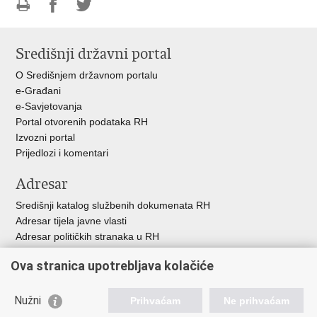
Ispiši
Podijeli
Podijeli
stranicu
na
na
Središnji državni portal
Facebooku
Twitteru
O Središnjem državnom portalu
e-Građani
e-Savjetovanja
Portal otvorenih podataka RH
Izvozni portal
Prijedlozi i komentari
Adresar
Središnji katalog službenih dokumenata RH
Adresar tijela javne vlasti
Adresar političkih stranaka u RH
Popis dužnosnika u RH
Ova stranica upotrebljava kolačiće
Besplatni telefoni javne uprave
Pozivi za žurnu pomoć
Nužni
Prihvaćam
Ne prihvaćam
Važne poveznice