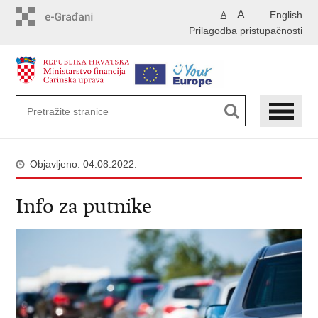
Preskoči
A
English
A
na
Prilagodba pristupačnosti
glavni
sadržaj
Objavljeno: 04.08.2022.
Info za putnike