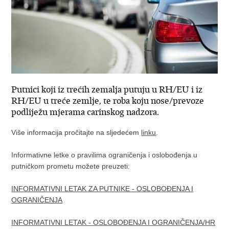
Putnici koji iz trećih zemalja putuju u RH/EU i iz
RH/EU u treće zemlje, te roba koju nose/prevoze
podliježu mjerama carinskog nadzora.
Više informacija pročitajte na sljedećem
linku
.
Informativne letke o pravilima ograničenja i oslobođenja u
putničkom prometu možete preuzeti:
INFORMATIVNI LETAK ZA PUTNIKE - OSLOBOĐENJA I
OGRANIČENJA
INFORMATIVNI LETAK - OSLOBOĐENJA I OGRANIČENJA/HR