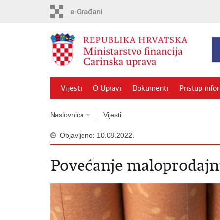
Preskoči
na
glavni
sadržaj
Vijesti
O Upravi
Dokumenti
Pristup info
Naslovnica
Vijesti
Objavljeno: 10.08.2022.
Povećanje maloprodajni