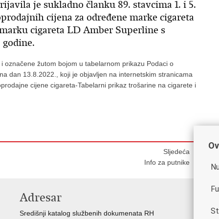
ijavila je sukladno članku 89. stavcima 1. i 5.
rodajnih cijena za određene marke cigareta
u marku cigareta LD Amber Superline s
 godine.
su i označene žutom bojom u tabelarnom prikazu Podaci o
a dan 13.8.2022., koji je objavljen na internetskim stranicama
odajne cijene cigareta-Tabelarni prikaz trošarine na cigarete i
Ov
Sljedeća
Info za putnike
Nu
Fu
Adresar
V
St
Središnji katalog službenih dokumenata RH
Vla