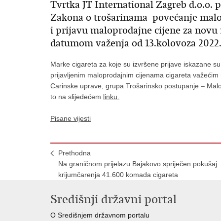
Tvrtka JT International Zagreb d.o.o. pr
Zakona o trošarinama povećanje malop
i prijavu maloprodajne cijene za nov
datumom važenja od 13.kolovoza 2022.
Marke cigareta za koje su izvršene prijave iskazane 
prijavljenim maloprodajnim cijenama cigareta važećim n
Carinske uprave, grupa Trošarinsko postupanje – Malopr
to na slijedećem
linku
.
Pisane vijesti
Prethodna
Na graničnom prijelazu Bajakovo spriječen pokušaj
krijumčarenja 41.600 komada cigareta
Središnji državni portal
O Središnjem državnom portalu