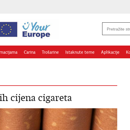
rmacijama
Carina
Trošarine
Istaknute teme
Aplikacije
Ko
h cijena cigareta