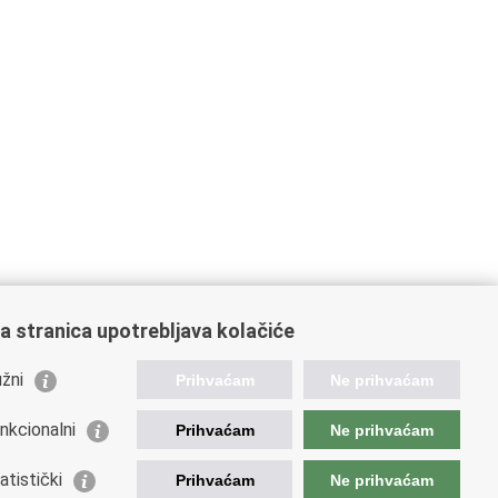
a stranica upotrebljava kolačiće
žni
Prihvaćam
Ne prihvaćam
nkcionalni
Prihvaćam
Ne prihvaćam
ažne poveznice
atistički
Prihvaćam
Ne prihvaćam
da Republike Hrvatske