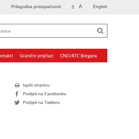
A
Prilagodba pristupačnosti
English
A
ntakti
Granični prijelazi
CNO/ATC Bregana
Ispiši stranicu
Podijeli na Facebooku
Podijeli na Twitteru