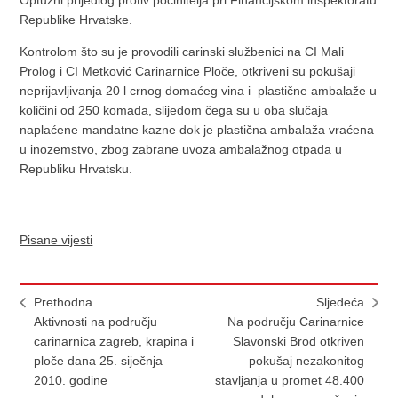
Optužni prijedlog protiv počinitelja pri Financijskom inspektoratu
Republike Hrvatske.
Kontrolom što su je provodili carinski službenici na CI Mali
Prolog i CI Metković Carinarnice Ploče, otkriveni su pokušaji
neprijavljivanja 20 l crnog domaćeg vina i plastične ambalaže u
količini od 250 komada, slijedom čega su u oba slučaja
naplaćene mandatne kazne dok je plastična ambalaža vraćena
u inozemstvo, zbog zabrane uvoza ambalažnog otpada u
Republiku Hrvatsku.
Pisane vijesti
Prethodna
Sljedeća
Aktivnosti na području
Na području Carinarnice
carinarnica zagreb, krapina i
Slavonski Brod otkriven
ploče dana 25. siječnja
pokušaj nezakonitog
2010. godine
stavljanja u promet 48.400