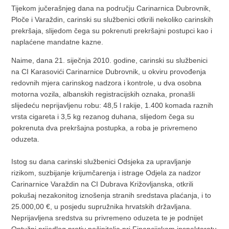
Tijekom jučerašnjeg dana na području Carinarnica Dubrovnik,
Ploče i Varaždin, carinski su službenici otkrili nekoliko carinskih
prekršaja, slijedom čega su pokrenuti prekršajni postupci kao i
naplaćene mandatne kazne.
Naime, dana 21. siječnja 2010. godine, carinski su službenici
na CI Karasovići Carinarnice Dubrovnik, u okviru provođenja
redovnih mjera carinskog nadzora i kontrole, u dva osobna
motorna vozila, albanskih registracijskih oznaka, pronašli
slijedeću neprijavljenu robu: 48,5 l rakije, 1.400 komada raznih
vrsta cigareta i 3,5 kg rezanog duhana, slijedom čega su
pokrenuta dva prekršajna postupka, a roba je privremeno
oduzeta.
Istog su dana carinski službenici Odsjeka za upravljanje
rizikom, suzbijanje krijumčarenja i istrage Odjela za nadzor
Carinarnice Varaždin na CI Dubrava Križovljanska, otkrili
pokušaj nezakonitog iznošenja stranih sredstava plaćanja, i to
25.000,00 €, u posjedu supružnika hrvatskih državljana.
Neprijavljena sredstva su privremeno oduzeta te je podnijet