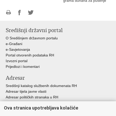
grama duhana za pušenje
Ispiši
Podijeli
Podijeli
stranicu
na
na
Središnji državni portal
Facebooku
Twitteru
O Središnjem državnom portalu
e-Građani
e-Savjetovanja
Portal otvorenih podataka RH
Izvozni portal
Prijedlozi i komentari
Adresar
Središnji katalog službenih dokumenata RH
Adresar tijela javne vlasti
Adresar političkih stranaka u RH
Popis dužnosnika u RH
Ova stranica upotrebljava kolačiće
Besplatni telefoni javne uprave
Pozivi za žurnu pomoć