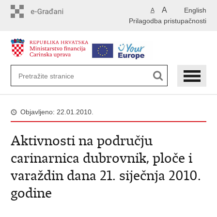
Preskoči
A
English
A
na
Prilagodba pristupačnosti
glavni
sadržaj
Objavljeno: 22.01.2010.
Aktivnosti na području
carinarnica dubrovnik, ploče i
varaždin dana 21. siječnja 2010.
godine