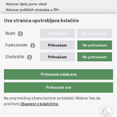
Adresar tijela javne vlasti
Adresar političkih stranaka u RH
Popis dužnosnika u RH
Ova stranica upotrebljava kolačiće
Besplatni telefoni javne uprave
Pozivi za žurnu pomoć
Nužni
Prihvaćam
Ne prihvaćam
Važne poveznice
Funkcionalni
Prihvaćam
Ne prihvaćam
Vlada Republike Hrvatske
Ministarstvo financija
Statistički
Prihvaćam
Ne prihvaćam
Europska komisija
Svjetska carinska organizacija
Taxation and Customs Union
Prihvaćam odabrane
Porezna uprava
Prihvaćam sve
Povratak na vrh
Na ovoj mrežnoj stranci koriste se kolačići. Molimo Vas da
Copyright © 2026 Ministarstvo financija, Carinska uprava.
Uvjeti
pročitate
Obavijest o kolačićima.
korištenja
.