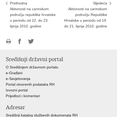
Prethodna
Sljedeća
Aktivnosti na carinskom
Aktivnosti na carinskom
području republike hrvatske
području Republike
u periodu od 22. do 23.
Hrvatske u periodu od 19.
lipnja 2010. godine
do 21. lipnja 2010. godine
Ispiši
Podijeli
Podijeli
stranicu
na
na
Središnji državni portal
Facebooku
Twitteru
O Središnjem državnom portalu
e-Građani
e-Savjetovanja
Portal otvorenih podataka RH
Izvozni portal
Prijedlozi i komentari
Adresar
Središnji katalog službenih dokumenata RH