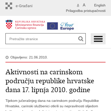
Preskoči
A
English
A
na
Prilagodba pristupačnosti
glavni
sadržaj
Objavljeno: 21.06.2010.
Aktivnosti na carinskom
području republike hrvatske
dana 17. lipnja 2010. godine
Tijekom jučerašnjeg dana na carinskom području Republike
Hrvatske, carinski službenici otkrili su nepravilnosti slijedom