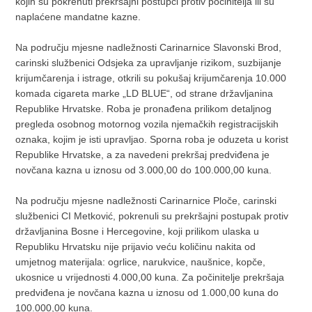
kojih su pokrenuti prekršajni postupci protiv počinitelja ili su
naplaćene mandatne kazne.
Na području mjesne nadležnosti Carinarnice Slavonski Brod,
carinski službenici Odsjeka za upravljanje rizikom, suzbijanje
krijumčarenja i istrage, otkrili su pokušaj krijumčarenja 10.000
komada cigareta marke „LD BLUE“, od strane državljanina
Republike Hrvatske. Roba je pronađena prilikom detaljnog
pregleda osobnog motornog vozila njemačkih registracijskih
oznaka, kojim je isti upravljao. Sporna roba je oduzeta u korist
Republike Hrvatske, a za navedeni prekršaj predviđena je
novčana kazna u iznosu od 3.000,00 do 100.000,00 kuna.
Na području mjesne nadležnosti Carinarnice Ploče, carinski
službenici CI Metković, pokrenuli su prekršajni postupak protiv
državljanina Bosne i Hercegovine, koji prilikom ulaska u
Republiku Hrvatsku nije prijavio veću količinu nakita od
umjetnog materijala: ogrlice, narukvice, naušnice, kopče,
ukosnice u vrijednosti 4.000,00 kuna. Za počinitelje prekršaja
predviđena je novčana kazna u iznosu od 1.000,00 kuna do
100.000,00 kuna.