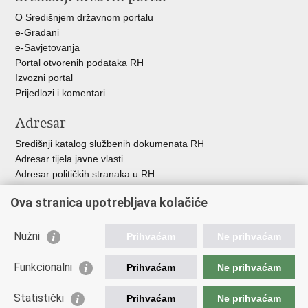
O Središnjem državnom portalu
e-Građani
e-Savjetovanja
Portal otvorenih podataka RH
Izvozni portal
Prijedlozi i komentari
Adresar
Središnji katalog službenih dokumenata RH
Adresar tijela javne vlasti
Adresar političkih stranaka u RH
Popis dužnosnika u RH
Ova stranica upotrebljava kolačiće
Besplatni telefoni javne uprave
Pozivi za žurnu pomoć
Nužni
Prihvaćam
Ne prihvaćam
Važne poveznice
Funkcionalni
Prihvaćam
Ne prihvaćam
Vlada Republike Hrvatske
Ministarstvo financija
Statistički
Prihvaćam
Ne prihvaćam
Europska komisija