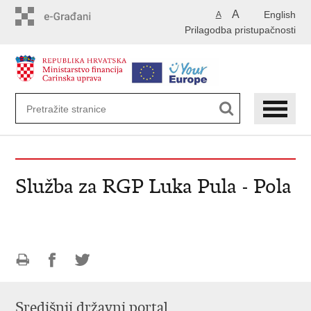
Preskoči
A
English
A
na
Prilagodba pristupačnosti
glavni
sadržaj
Služba za RGP Luka Pula - Pola
Ispiši
Podijeli
Podijeli
stranicu
na
na
Središnji državni portal
Facebooku
Twitteru