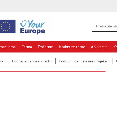
rmacijama
Carina
Trošarine
Istaknute teme
Aplikacije
Ko
vo
Područni carinski uredi
Područni carinski ured Rijeka