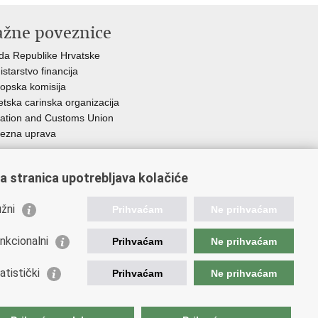
ažne poveznice
da Republike Hrvatske
istarstvo financija
opska komisija
etska carinska organizacija
ation and Customs Union
ezna uprava
a stranica upotrebljava kolačiće
žni
Prihvaćam
Ne prihvaćam
nkcionalni
Prihvaćam
Ne prihvaćam
atistički
Prihvaćam
Ne prihvaćam