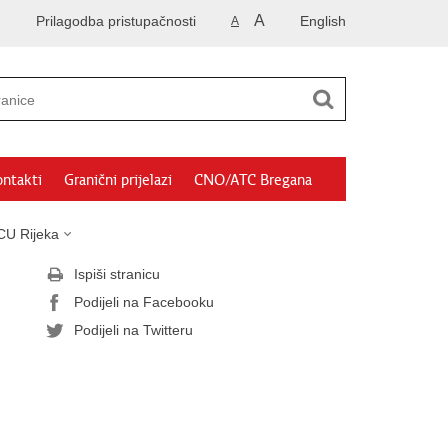
A
Prilagodba pristupačnosti
English
A
ntakti
Granični prijelazi
CNO/ATC Bregana
CU Rijeka
Ispiši stranicu
Podijeli na Facebooku
Podijeli na Twitteru