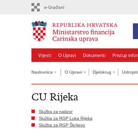
Preskoči
na
glavni
sadržaj
Vijesti
O Upravi
Dokumenti
Pristup info
Naslovnica
O Upravi
Djelokrug
Ustrojst
CU Rijeka
Služba za nadzor
Služba za RGP Luka Rijeka
Služba za RGP Škrljevo