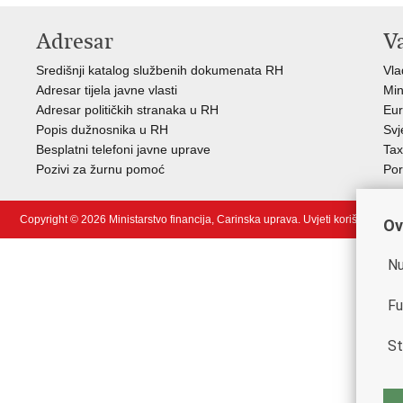
Adresar
V
Središnji katalog službenih dokumenata RH
Vla
Adresar tijela javne vlasti
Min
Adresar političkih stranaka u RH
Eur
Popis dužnosnika u RH
Svj
Besplatni telefoni javne uprave
Tax
Pozivi za žurnu pomoć
Por
Copyright © 2026 Ministarstvo financija, Carinska uprava.
Uvjeti korištenja
.
Ov
Nu
Fu
St