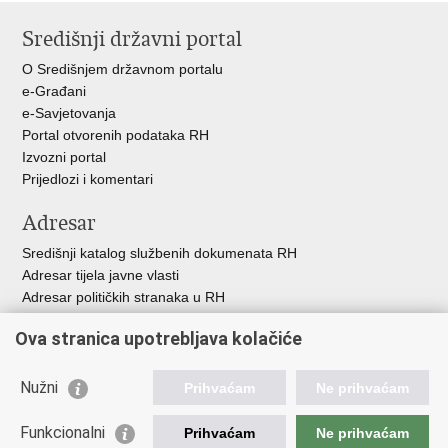
stranicu
na
na
Središnji državni portal
Facebooku
Twitteru
O Središnjem državnom portalu
e-Građani
e-Savjetovanja
Portal otvorenih podataka RH
Izvozni portal
Prijedlozi i komentari
Adresar
Središnji katalog službenih dokumenata RH
Adresar tijela javne vlasti
Adresar političkih stranaka u RH
Popis dužnosnika u RH
Ova stranica upotrebljava kolačiće
Besplatni telefoni javne uprave
Pozivi za žurnu pomoć
Nužni
Prihvaćam
Ne prihvaćam
Važne poveznice
Funkcionalni
Prihvaćam
Ne prihvaćam
Vlada Republike Hrvatske