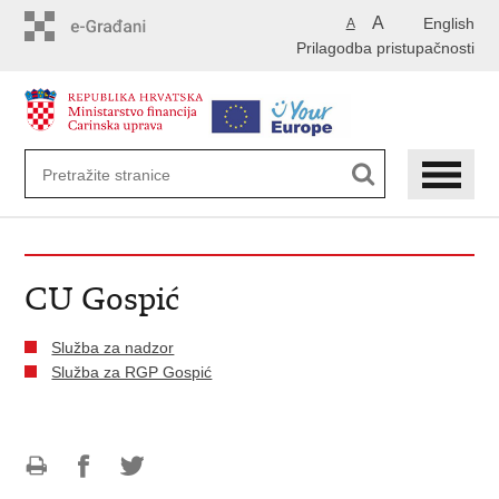
Preskoči
A
English
A
na
Prilagodba pristupačnosti
glavni
sadržaj
CU Gospić
Služba za nadzor
Služba za RGP Gospić
Ispiši
Podijeli
Podijeli