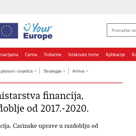
rmacijama
Carina
Trošarine
Istaknute teme
Aplikacije
Ko
 planovi i izvješća
Strategije
Arhiva
istarstva financija,
oblje od 2017.-2020.
ncija, Carinske uprave u razdoblju od