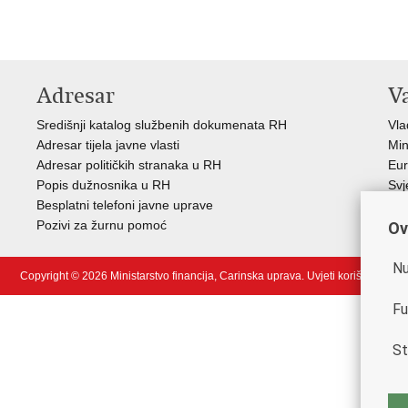
Adresar
V
Središnji katalog službenih dokumenata RH
Vla
Adresar tijela javne vlasti
Min
Adresar političkih stranaka u RH
Eur
Popis dužnosnika u RH
Svj
Besplatni telefoni javne uprave
Tax
Pozivi za žurnu pomoć
Por
Ov
Nu
Copyright © 2026 Ministarstvo financija, Carinska uprava.
Uvjeti korištenja
.
Fu
St