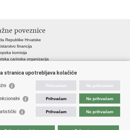
ažne poveznice
da Republike Hrvatske
istarstvo financija
opska komisija
etska carinska organizacija
ation and Customs Union
ezna uprava
a stranica upotrebljava kolačiće
žni
Prihvaćam
Ne prihvaćam
nkcionalni
Prihvaćam
Ne prihvaćam
atistički
Prihvaćam
Ne prihvaćam