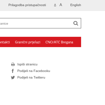
A
Prilagodba pristupačnosti
English
A
ntakti
Granični prijelazi
CNO/ATC Bregana
Ispiši stranicu
Podijeli na Facebooku
Podijeli na Twitteru