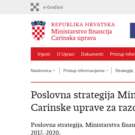
Preskoči
na
glavni
sadržaj
Vijesti
O Upravi
Dokumenti
Pristup info
Naslovnica
Pristup informacijama
Strategije,
Poslovna strategija Min
Carinske uprave za razd
Poslovna strategija, Ministarstva fina
2017.-2020.