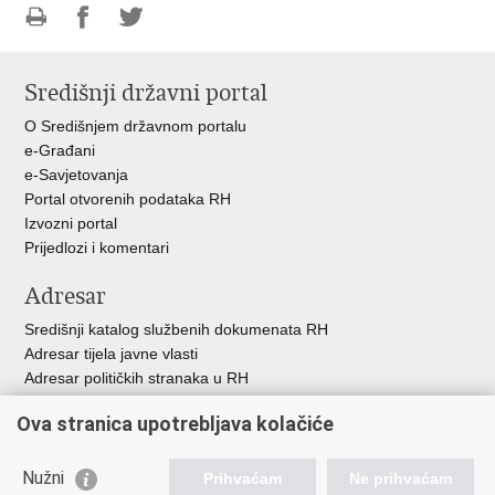
Ispiši
Podijeli
Podijeli
stranicu
na
na
Središnji državni portal
Facebooku
Twitteru
O Središnjem državnom portalu
e-Građani
e-Savjetovanja
Portal otvorenih podataka RH
Izvozni portal
Prijedlozi i komentari
Adresar
Središnji katalog službenih dokumenata RH
Adresar tijela javne vlasti
Adresar političkih stranaka u RH
Popis dužnosnika u RH
Ova stranica upotrebljava kolačiće
Besplatni telefoni javne uprave
Pozivi za žurnu pomoć
Nužni
Prihvaćam
Ne prihvaćam