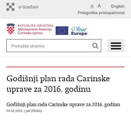
Preskoči
A
English
A
na
Prilagodba pristupačnosti
glavni
sadržaj
Godišnji plan rada Carinske
uprave za 2016. godinu
Godišnji plan rada Carinske uprave za 2016. godinu
04.02.2016. | pdf (855kb)