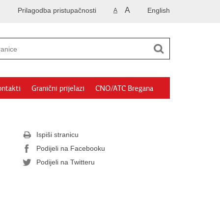
A
Prilagodba pristupačnosti
English
A
ntakti
Granični prijelazi
CNO/ATC Bregana
Ispiši stranicu
Podijeli na Facebooku
Podijeli na Twitteru