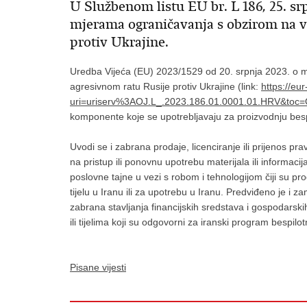
U Službenom listu EU br. L 186, 25. sr
mjerama ograničavanja s obzirom na v
protiv Ukrajine.
Uredba Vijeća (EU) 2023/1529 od 20. srpnja 2023. o 
agresivnom ratu Rusije protiv Ukrajine (link:
https://eu
uri=uriserv%3AOJ.L_.2023.186.01.0001.01.HRV&
komponente koje se upotrebljavaju za proizvodnju bespil
Uvodi se i zabrana prodaje, licenciranje ili prijenos prav
na pristup ili ponovnu upotrebu materijala ili informacija
poslovne tajne u vezi s robom i tehnologijom čiji su prod
tijelu u Iranu ili za upotrebu u Iranu. Predviđeno je i 
zabrana stavljanja financijskih sredstava i gospodarsk
ili tijelima koji su odgovorni za iranski program bespilotn
Pisane vijesti