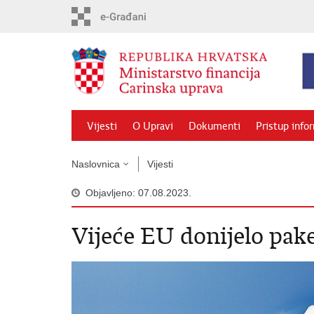
Preskoči
na
glavni
sadržaj
Vijesti
O Upravi
Dokumenti
Pristup info
Naslovnica
Vijesti
Objavljeno: 07.08.2023.
Vijeće EU donijelo pake