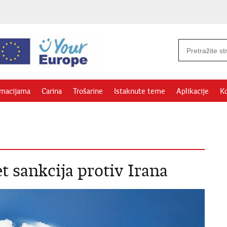
rmacijama
Carina
Trošarine
Istaknute teme
Aplikacije
Ko
t sankcija protiv Irana