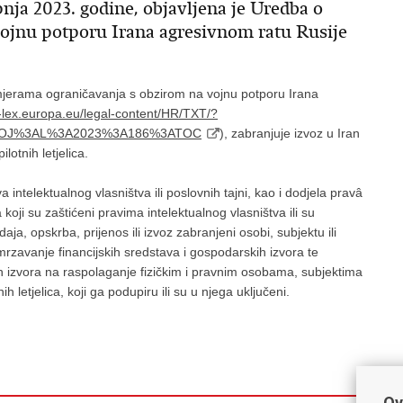
pnja 2023. godine, objavljena je Uredba o
ojnu potporu Irana agresivnom ratu Rusije
mjerama ograničavanja s obzirom na vojnu potporu Irana
r-lex.europa.eu/legal-content/HR/TXT/?
toc=OJ%3AL%3A2023%3A186%3ATOC
), zabranjuje izvoz u Iran
otnih letjelica.
a intelektualnog vlasništva ili poslovnih tajni, kao i dodjela pravâ
 koji su zaštićeni pravima intelektualnog vlasništva ili su
aja, opskrba, prijenos ili izvoz zabranjeni osobi, subjektu ili
zamrzavanje financijskih sredstava i gospodarskih izvora te
ih izvora na raspolaganje fizičkim i pravnim osobama, subjektima
ih letjelica, koji ga podupiru ili su u njega uključeni.
Ov