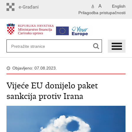
Preskoči
A
English
A
na
Prilagodba pristupačnosti
glavni
sadržaj
Objavljeno: 07.08.2023.
Vijeće EU donijelo paket
sankcija protiv Irana