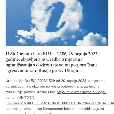
U Službenom listu EU br. L 186, 25. srpnja 2023.
godine, objavljena je Uredba o mjerama
ograničavanja s obzirom na vojnu potporu Irana
agresivnom ratu Rusije protiv Ukrajine.
Uredba Vijeća (EU) 2023/1529 od 20. srpnja 2023. o mjerama
ograničavanja s obzirom na vojnu potporu Irana agresivnom
ratu Rusije protiv Ukrajine (link:
https://eur-lex.europa.eu/legal-
content/HR/TXT/?
uri=uriserv%3AOJ.L_.2023.186.01.0001.01.HRV&toc=OJ%3AL
zabranjuje izvoz u Iran komponente koje se upotrebljavaju za