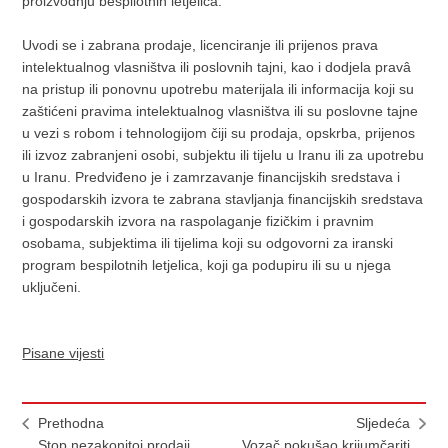
proizvodnju bespilotnih letjelica.
Uvodi se i zabrana prodaje, licenciranje ili prijenos prava
intelektualnog vlasništva ili poslovnih tajni, kao i dodjela pravâ
na pristup ili ponovnu upotrebu materijala ili informacija koji su
zaštićeni pravima intelektualnog vlasništva ili su poslovne tajne
u vezi s robom i tehnologijom čiji su prodaja, opskrba, prijenos
ili izvoz zabranjeni osobi, subjektu ili tijelu u Iranu ili za upotrebu
u Iranu. Predviđeno je i zamrzavanje financijskih sredstava i
gospodarskih izvora te zabrana stavljanja financijskih sredstava
i gospodarskih izvora na raspolaganje fizičkim i pravnim
osobama, subjektima ili tijelima koji su odgovorni za iranski
program bespilotnih letjelica, koji ga podupiru ili su u njega
uključeni.
Pisane vijesti
Prethodna
Sljedeća
Stop nezakonitoj prodaji
Vozač pokušao krijumčariti