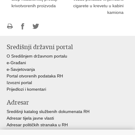
krivotvorenih proizvoda
cigarete u krevetu u kabini
kamiona
Ispiši
Podijeli
Podijeli
stranicu
na
na
Središnji državni portal
Facebooku
Twitteru
O Središnjem državnom portalu
e-Građani
e-Savjetovanja
Portal otvorenih podataka RH
Izvozni portal
Prijedlozi i komentari
Adresar
Središnji katalog službenih dokumenata RH
Adresar tijela javne vlasti
Adresar političkih stranaka u RH
Popis dužnosnika u RH