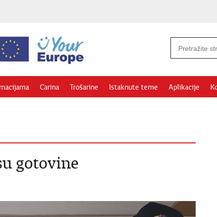
rmacijama
Carina
Trošarine
Istaknute teme
Aplikacije
Ko
u gotovine