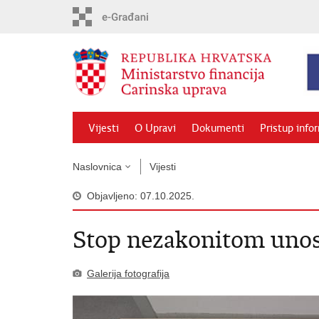
Preskoči
na
glavni
sadržaj
Vijesti
O Upravi
Dokumenti
Pristup info
Naslovnica
Vijesti
Objavljeno: 07.10.2025.
Stop nezakonitom unos
Galerija fotografija