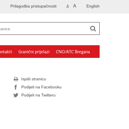
A
Prilagodba pristupačnosti
English
A
ntakti
Granični prijelazi
CNO/ATC Bregana
Ispiši stranicu
Podijeli na Facebooku
Podijeli na Twitteru