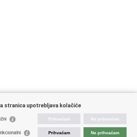
a stranica upotrebljava kolačiće
žni
Prihvaćam
Ne prihvaćam
nkcionalni
Prihvaćam
Ne prihvaćam