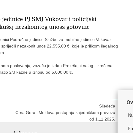
 jedinice PJ SMJ Vukovar i policijski
pokušaj nezakonitog unosa gotovine
benici Područne jedinice Službe za mobilne jedinice Vukovar i
 spriječili nezakonit unos 22.555,00 €, koje je prilikom ilegalnog
ra.
znom poslovanju, vozaču je izdan Prekršajni nalog i izrečena
platio 2/3 kazne u iznosu od 5.000,00 €.
Ov
Sljedeća
Crna Gora i Moldova pristupaju zajedničkom provozu
Nu
od 1.11.2025.
Fu