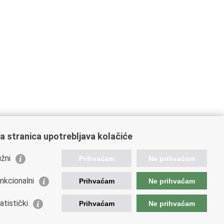
a stranica upotrebljava kolačiće
žni
Prihvaćam
Ne prihvaćam
nkcionalni
Prihvaćam
Ne prihvaćam
ažne poveznice
atistički
Prihvaćam
Ne prihvaćam
da Republike Hrvatske
istarstvo financija