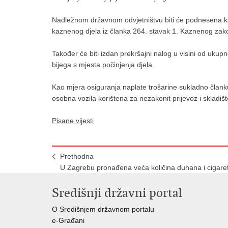
Nadležnom državnom odvjetništvu biti će podnesena kaz
kaznenog djela iz članka 264. stavak 1. Kaznenog za
Također će biti izdan prekršajni nalog u visini od uk
bijega s mjesta počinjenja djela.
Kao mjera osiguranja naplate trošarine sukladno član
osobna vozila korištena za nezakonit prijevoz i skladi
Pisane vijesti
Prethodna
U Zagrebu pronađena veća količina duhana i cigare
Središnji državni portal
O Središnjem državnom portalu
e-Građani