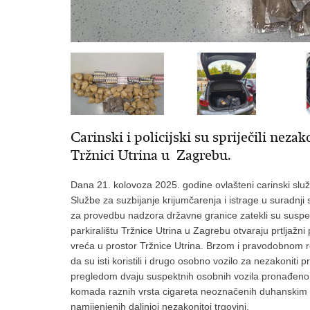
Carinski i policijski su spriječili ne
Tržnici Utrina u Zagrebu.
Dana 21. kolovoza 2025. godine ovlašteni carinski služ
Službe za suzbijanje krijumčarenja i istrage u suradnji 
za provedbu nadzora državne granice zatekli su suspekt
parkiralištu Tržnice Utrina u Zagrebu otvaraju prtljažn
vreća u prostor Tržnice Utrina. Brzom i pravodobnom rea
da su isti koristili i drugo osobno vozilo za nezakoniti 
pregledom dvaju suspektnih osobnih vozila pronađeno 
komada raznih vrsta cigareta neoznačenih duhanskim m
namijenjenih daljnjoj nezakonitoj trgovini.