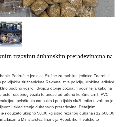
zakonitu trgovinu duhanskim prerađevinama na
benici Područne jedinice Službe za mobilne jedinice Zagreb i
s policijskim službenicima Ravnateljstva policije, Mobilne jedinice
no osobno vozilo i dvojicu otprije poznatih počinitelja kako na
i prostor osobnog vozila te unose određenu količinu crnih PVC
kcijom ovlaštenih carinskih i policijskih službenika utvrđeno je
prijevoz i skladištenje duhanskih prerađevina. Detaljnim
je i oduzeto ukupno 50,00 kg sitno rezanog duhana i 12.600,00
arkicama Ministarstva financija Republike Hrvatske te