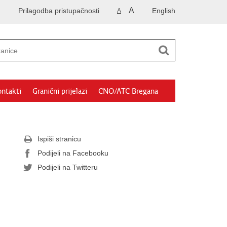
A
Prilagodba pristupačnosti
English
A
ntakti
Granični prijelazi
CNO/ATC Bregana
Ispiši stranicu
Podijeli na Facebooku
Podijeli na Twitteru