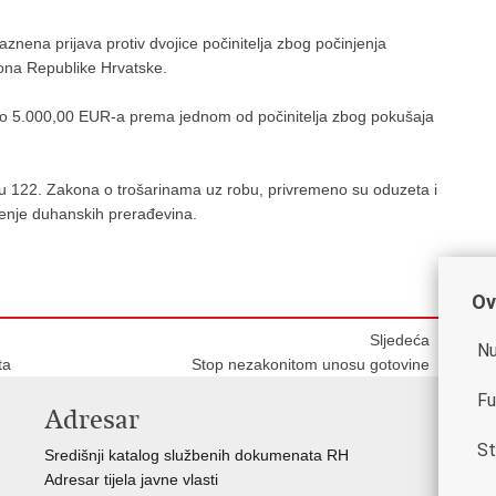
nena prijava protiv dvojice počinitelja zbog počinjenja
kona Republike Hrvatske.
upno 5.000,00 EUR-a prema jednom od počinitelja zbog pokušaja
ku 122. Zakona o trošarinama uz robu, privremeno su oduzeta i
štenje duhanskih prerađevina.
Ov
Sljedeća
Nu
ta
Stop nezakonitom unosu gotovine
Fu
Adresar
V
St
Središnji katalog službenih dokumenata RH
Vla
Adresar tijela javne vlasti
Min