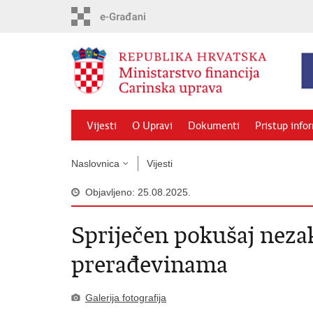
Preskoči
na
glavni
sadržaj
Vijesti
O Upravi
Dokumenti
Pristup info
Naslovnica
Vijesti
Objavljeno: 25.08.2025.
Spriječen pokušaj nez
prerađevinama
Galerija fotografija