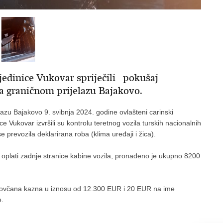
jedinice Vukovar spriječili pokušaj
a graničnom prijelazu Bajakovo.
zu Bajakovo 9. svibnja 2024. godine ovlašteni carinski
e Vukovar izvršili su kontrolu teretnog vozila turskih nacionalnih
e prevozila deklarirana roba (klima uređaji i žica).
 i oplati zadnje stranice kabine vozila, pronađeno je ukupno 8200
na novčana kazna u iznosu od 12.300 EUR i 20 EUR na ime
ete.