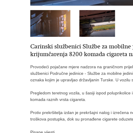
Carinski službenici Službe za mobilne 
krijumčarenja 8200 komada cigareta n
Provodeći pojačane mjere nadzora na graničnom prijela
službenici Područne jedinice - Službe za mobilne jedinic
oznaka kojim je upravljao državljanin Turske. U vozilu s
Pregledom teretnog vozila, u šasiji ispod poluprikolice
komada raznih vrsta cigareta.
Protiv prekršitelja izdan je prekršajni nalog i izreče
troškova postupka, dok su pronađene cigarete oduz
Pisane vijesti