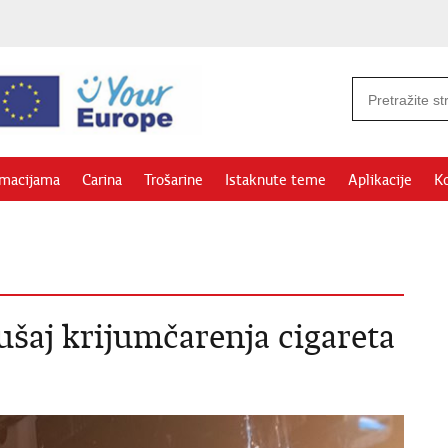
rmacijama
Carina
Trošarine
Istaknute teme
Aplikacije
Ko
ušaj krijumčarenja cigareta