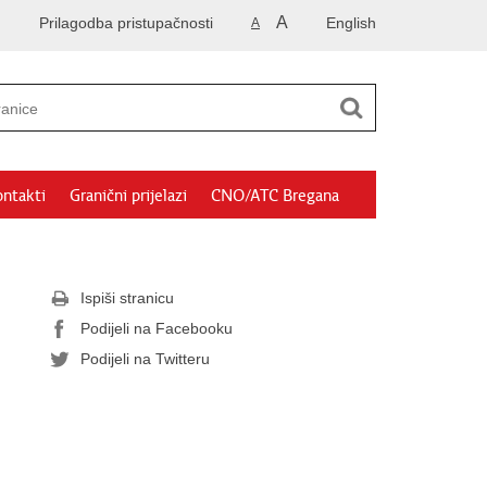
A
Prilagodba pristupačnosti
English
A
ntakti
Granični prijelazi
CNO/ATC Bregana
Ispiši stranicu
Podijeli na Facebooku
Podijeli na Twitteru