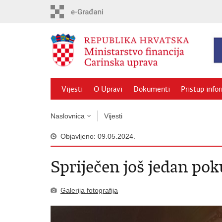
Preskoči
na
glavni
sadržaj
Vijesti
O Upravi
Dokumenti
Pristup info
Naslovnica
Vijesti
Objavljeno: 09.05.2024.
Spriječen još jedan pok
Galerija fotografija