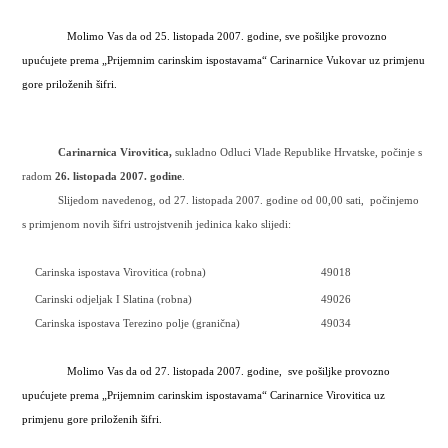
Molimo Vas da od 25. listopada 2007. godine,
sve pošiljke provozno
upućujete prema „Prijemnim carinskim ispostavama“ Carinarnice Vukovar uz primjenu
gore priloženih šifri.
Carinarnica Virovitica,
sukladno Odluci Vlade Republike Hrvatske, počinje s
radom
26. listopada 2007. godine
.
Slijedom navedenog, od 27. listopada 2007. godine od 00,00 sati,
počinjemo
s primjenom novih šifri ustrojstvenih jedinica kako slijedi:
Carinska ispostava Virovitica (robna)
49018
Carinski odjeljak I Slatina (robna)
49026
Carinska ispostava Terezino polje (granična)
49034
Molimo Vas da od 27. listopada 2007. godine,
sve pošiljke provozno
upućujete prema „Prijemnim carinskim ispostavama“ Carinarnice Virovitica uz
primjenu gore priloženih šifri.