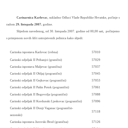
Carinarnica Karlovac
, sukladno Odluci Vlade Republike Hrvatske, počinje s
radom
29. listopada 2007.
godine.
Slijedom navedenog, od 30. listopada 2007. godine od 00,00 sati,
počinjemo
s primjenom novih šifri ustrojstvenih jedinica kako slijedi:
Carinska ispostava Karlovac (robna)
57010
Carinski odjeljak II Pribanjci (granični)
57029
Carinska ispostava Maljevac (granična)
57037
Carinski odjeljak II Obljaj (pogranični)
57045
Carinski odjeljak II Gejkovac (pogranični)
57053
Carinski odjeljak II Pašin Potok (pogranični)
57061
Carinski odjeljak II Bogovolja (pogranični)
57088
Carinski odjeljak II Kordunski Ljeskovac (pogranični)
57096
Carinski odjeljak II Donji Vaganac (pogranični-
57118
sezonski)
Carinska ispostava Jurovski Brod (granična)
57126