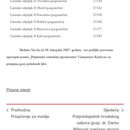
Carinski odjeljak II Vivodina (pogranični)
57134
Carinski odjeljak II Obrež (pogranični)
57142
Carinski odjeljak II Pravutina (pogranični)
57150
Carinski odjeljak II Prilišće (pogranični)
57169
Carinski odjeljak II Brezovica (pogranični)
57177
Carinski odjeljak II Kašt (pogranični)
57185
Molimo Vas da od 30. listopada 2007. godine,
sve pošiljke provozno
upućujete prema „Prijemnim carinskim ispostavama“ Carinarnice Karlovac uz
primjenu gore priloženih šifri.
Pisane vijesti
Prethodna
Sljedeća
Priopćenje za medije
Potpredsjednik hrvatskog
sabora gosp. dr. Darko
Milinović svečano otvorio