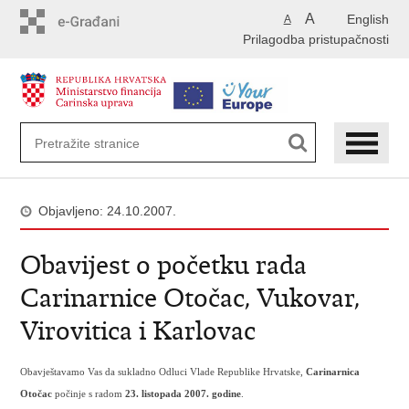
Preskoči
A
English
A
na
Prilagodba pristupačnosti
glavni
sadržaj
Objavljeno: 24.10.2007.
Obavijest o početku rada
Carinarnice Otočac, Vukovar,
Virovitica i Karlovac
Obavještavamo Vas da sukladno Odluci Vlade Republike Hrvatske,
Carinarnica
Otočac
počinje s radom
23. listopada 2007. godine
.