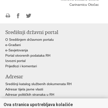
Carinarnicu Otočac
Ispiši
Podijeli
Podijeli
stranicu
na
na
Središnji državni portal
Facebooku
Twitteru
O Središnjem državnom portalu
e-Građani
e-Savjetovanja
Portal otvorenih podataka RH
Izvozni portal
Prijedlozi i komentari
Adresar
Središnji katalog službenih dokumenata RH
Adresar tijela javne vlasti
Adresar političkih stranaka u RH
Popis dužnosnika u RH
Ova stranica upotrebljava kolačiće
Besplatni telefoni javne uprave