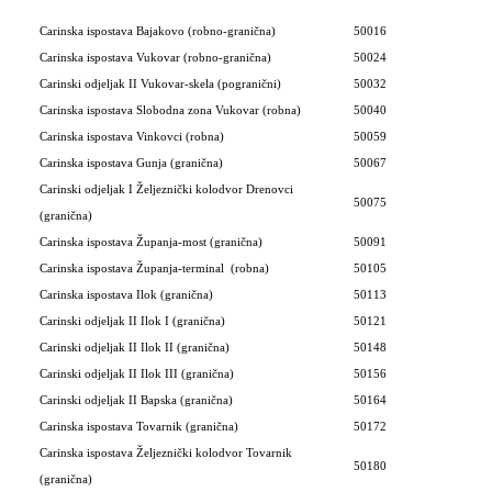
Carinska ispostava Bajakovo (robno-granična)
50016
Carinska ispostava Vukovar (robno-granična)
50024
Carinski odjeljak II Vukovar-skela (pogranični)
50032
Carinska ispostava Slobodna zona Vukovar (robna)
50040
Carinska ispostava Vinkovci (robna)
50059
Carinska ispostava Gunja (granična)
50067
Carinski odjeljak I Željeznički kolodvor Drenovci
50075
(granična)
Carinska ispostava Županja-most (granična)
50091
Carinska ispostava Županja-terminal
(robna)
50105
Carinska ispostava Ilok (granična)
50113
Carinski odjeljak II Ilok I (granična)
50121
Carinski odjeljak II Ilok II (granična)
50148
Carinski odjeljak II Ilok III (granična)
50156
Carinski odjeljak II Bapska (granična)
50164
Carinska ispostava Tovarnik (granična)
50172
Carinska ispostava Željeznički kolodvor Tovarnik
50180
(granična)