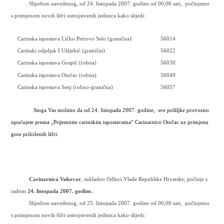
Slijedom navedenog, od 24. listopada 2007. godine od 00,00 sati,
počinjemo
s primjenom novih šifri ustrojstvenih jedinica kako slijedi:
Carinska ispostava Ličko Petrovo Selo (granična)
56014
Carinski odjeljak I Užljebić (granični)
56022
Carinska ispostava Gospić (robna)
56030
Carinska ispostava Otočac (robna)
56049
Carinska ispostava Senj (robno-granična)
56057
Stoga Vas molimo da od 24. listopada 2007. godine,
sve pošiljke provozno
upućujete prema „Prijemnim carinskim ispostavama“ Carinarnice Otočac uz primjenu
gore priloženih šifri.
Carinarnica Vukovar
, sukladno Odluci Vlade Republike Hrvatske, počinje s
radom
24. listopada 2007. godine.
Slijedom navedenog, od 25. listopada 2007. godine od 00,00 sati,
počinjemo
s primjenom novih šifri ustrojstvenih jedinica kako slijedi: