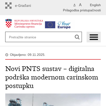
Preskoči
A
English
A
na
Prilagodba pristupačnosti
glavni
sadržaj
Objavljeno: 09.11.2025.
Novi PNTS sustav – digitalna
podrška modernom carinskom
postupku