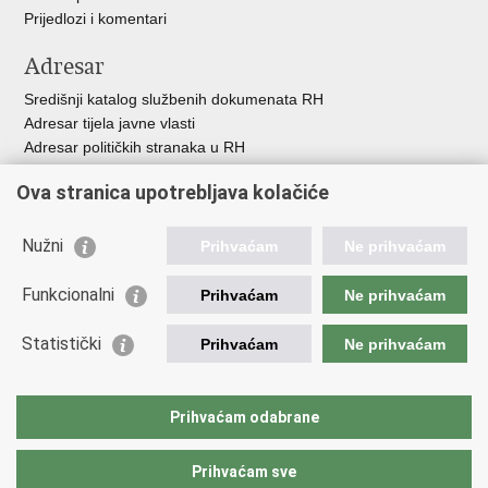
Prijedlozi i komentari
Adresar
Središnji katalog službenih dokumenata RH
Adresar tijela javne vlasti
Adresar političkih stranaka u RH
Popis dužnosnika u RH
Ova stranica upotrebljava kolačiće
Besplatni telefoni javne uprave
Pozivi za žurnu pomoć
Nužni
Prihvaćam
Ne prihvaćam
Važne poveznice
Funkcionalni
Prihvaćam
Ne prihvaćam
Vlada Republike Hrvatske
Ministarstvo financija
Statistički
Prihvaćam
Ne prihvaćam
Europska komisija
Svjetska carinska organizacija
Taxation and Customs Union
Prihvaćam odabrane
Porezna uprava
Prihvaćam sve