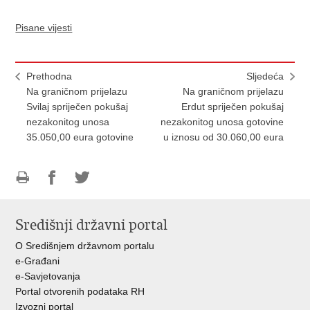
Pisane vijesti
Prethodna
Sljedeća
Na graničnom prijelazu
Na graničnom prijelazu
Svilaj spriječen pokušaj
Erdut spriječen pokušaj
nezakonitog unosa
nezakonitog unosa gotovine
35.050,00 eura gotovine
u iznosu od 30.060,00 eura
Ispiši
Podijeli
Podijeli
stranicu
na
na
Središnji državni portal
Facebooku
Twitteru
O Središnjem državnom portalu
e-Građani
e-Savjetovanja
Portal otvorenih podataka RH
Izvozni portal