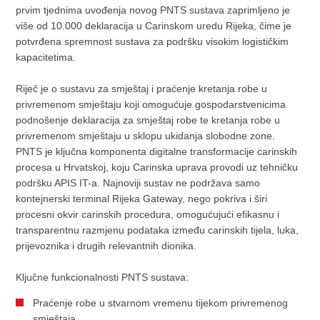
prvim tjednima uvođenja novog PNTS sustava zaprimljeno je
više od 10.000 deklaracija u Carinskom uredu Rijeka, čime je
potvrđena spremnost sustava za podršku visokim logističkim
kapacitetima.
Riječ je o sustavu za smještaj i praćenje kretanja robe u
privremenom smještaju koji omogućuje gospodarstvenicima
podnošenje deklaracija za smještaj robe te kretanja robe u
privremenom smještaju u sklopu ukidanja slobodne zone.
PNTS je ključna komponenta digitalne transformacije carinskih
procesa u Hrvatskoj, koju Carinska uprava provodi uz tehničku
podršku APIS IT-a. Najnoviji sustav ne podržava samo
kontejnerski terminal Rijeka Gateway, nego pokriva i širi
procesni okvir carinskih procedura, omogućujući efikasnu i
transparentnu razmjenu podataka između carinskih tijela, luka,
prijevoznika i drugih relevantnih dionika.
Ključne funkcionalnosti PNTS sustava:
Praćenje robe u stvarnom vremenu tijekom privremenog
smještaja.