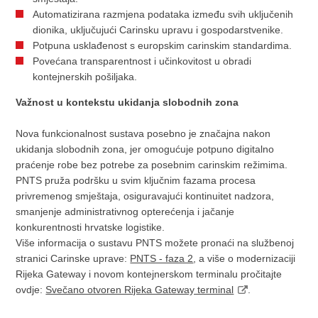
Automatizirana razmjena podataka između svih uključenih
dionika, uključujući Carinsku upravu i gospodarstvenike.
Potpuna usklađenost s europskim carinskim standardima.
Povećana transparentnost i učinkovitost u obradi
kontejnerskih pošiljaka.
Važnost u kontekstu ukidanja slobodnih zona
Nova funkcionalnost sustava posebno je značajna nakon
ukidanja slobodnih zona, jer omogućuje potpuno digitalno
praćenje robe bez potrebe za posebnim carinskim režimima.
PNTS pruža podršku u svim ključnim fazama procesa
privremenog smještaja, osiguravajući kontinuitet nadzora,
smanjenje administrativnog opterećenja i jačanje
konkurentnosti hrvatske logistike.
Više informacija o sustavu PNTS možete pronaći na službenoj
stranici Carinske uprave:
PNTS - faza 2
, a više o modernizaciji
Rijeka Gateway i novom kontejnerskom terminalu pročitajte
ovdje:
Svečano otvoren Rijeka Gateway terminal
.