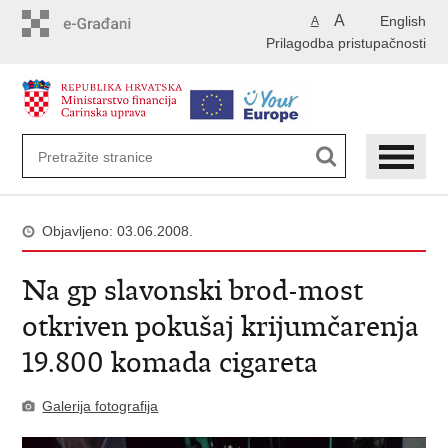
Preskoči
A
English
A
na
Prilagodba pristupačnosti
glavni
sadržaj
Objavljeno: 03.06.2008.
Na gp slavonski brod-most
otkriven pokušaj krijumčarenja
19.800 komada cigareta
Galerija fotografija