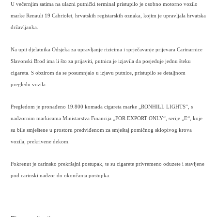
U večernjim satima na ulazni putnički terminal
pristupilo je osobno motorno vozilo
marke Renault 19 Cabriolet, hrvatskih registarskih oznaka, kojim je upravljala hrvatska
državljanka.
Na upit djelatnika Odsjeka za upravljanje rizicima i sprječavanje prijevara Carinarnice
Slavonski Brod ima li što za prijaviti, putnica je izjavila da posjeduje jednu šteku
cigareta. S obzirom da se posumnjalo u izjavu putnice, pristupilo se detaljnom
pregledu vozila.
Pregledom je pronađeno 19.800 komada cigareta marke „RONHILL LIGHTS“, s
nadzornim markicama Ministarstva Financija „FOR EXPORT ONLY“, serije „E“, koje
su bile smještene u prostoru predviđenom za smještaj pomičnog sklopivog krova
vozila, prekrivene dekom.
Pokrenut je carinsko prekršajni postupak, te su cigarete privremeno oduzete i stavljene
pod carinski nadzor do okončanja postupka.