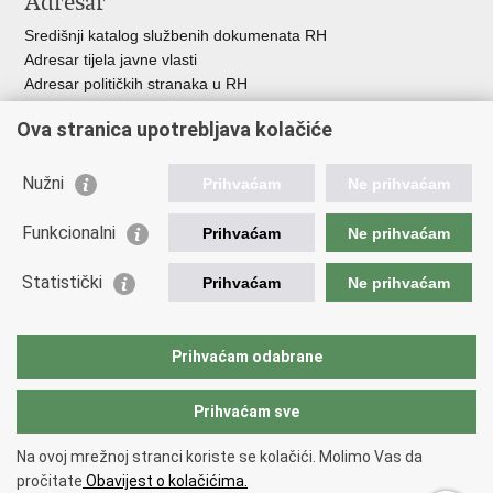
Adresar
Središnji katalog službenih dokumenata RH
Adresar tijela javne vlasti
Adresar političkih stranaka u RH
Popis dužnosnika u RH
Ova stranica upotrebljava kolačiće
Besplatni telefoni javne uprave
Pozivi za žurnu pomoć
Nužni
Prihvaćam
Ne prihvaćam
Važne poveznice
Funkcionalni
Prihvaćam
Ne prihvaćam
Vlada Republike Hrvatske
Ministarstvo financija
Statistički
Prihvaćam
Ne prihvaćam
Europska komisija
Svjetska carinska organizacija
Taxation and Customs Union
Prihvaćam odabrane
Porezna uprava
Prihvaćam sve
Povratak na vrh
Na ovoj mrežnoj stranci koriste se kolačići. Molimo Vas da
Copyright © 2026 Ministarstvo financija, Carinska uprava.
Uvjeti
pročitate
Obavijest o kolačićima.
korištenja
.