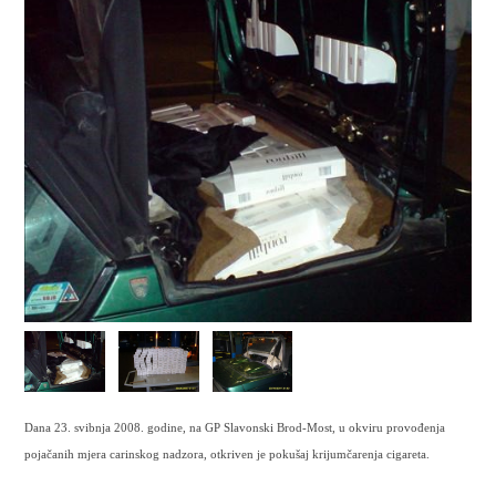
Dana 23. svibnja 2008. godine, na GP Slavonski Brod-Most, u okviru provođenja
pojačanih mjera carinskog nadzora, otkriven je pokušaj krijumčarenja cigareta.