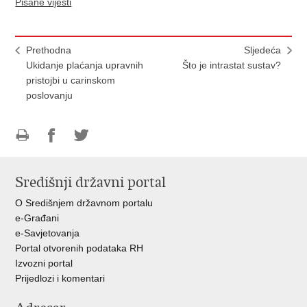
Pisane vijesti
Prethodna
Sljedeća
Ukidanje plaćanja upravnih
Što je intrastat sustav?
pristojbi u carinskom
poslovanju
Ispiši
Podijeli
Podijeli
stranicu
na
na
Središnji državni portal
Facebooku
Twitteru
O Središnjem državnom portalu
e-Građani
e-Savjetovanja
Portal otvorenih podataka RH
Izvozni portal
Prijedlozi i komentari