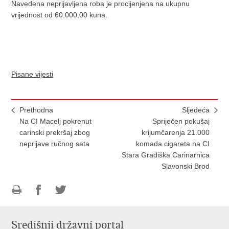
Navedena neprijavljena roba je procijenjena na ukupnu
vrijednost od 60.000,00 kuna.
Pisane vijesti
Prethodna
Sljedeća
Na CI Macelj pokrenut
Spriječen pokušaj
carinski prekršaj zbog
krijumčarenja 21.000
neprijave ručnog sata
komada cigareta na CI
Stara Gradiška Carinarnica
Slavonski Brod
Ispiši
Podijeli
Podijeli
stranicu
na
na
Središnji državni portal
Facebooku
Twitteru