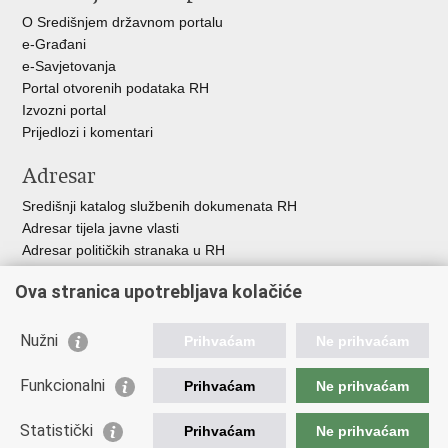
O Središnjem državnom portalu
e-Građani
e-Savjetovanja
Portal otvorenih podataka RH
Izvozni portal
Prijedlozi i komentari
Adresar
Središnji katalog službenih dokumenata RH
Adresar tijela javne vlasti
Adresar političkih stranaka u RH
Popis dužnosnika u RH
Ova stranica upotrebljava kolačiće
Besplatni telefoni javne uprave
Pozivi za žurnu pomoć
Nužni
Prihvaćam
Ne prihvaćam
Važne poveznice
Funkcionalni
Prihvaćam
Ne prihvaćam
Vlada Republike Hrvatske
Ministarstvo financija
Statistički
Prihvaćam
Ne prihvaćam
Europska komisija