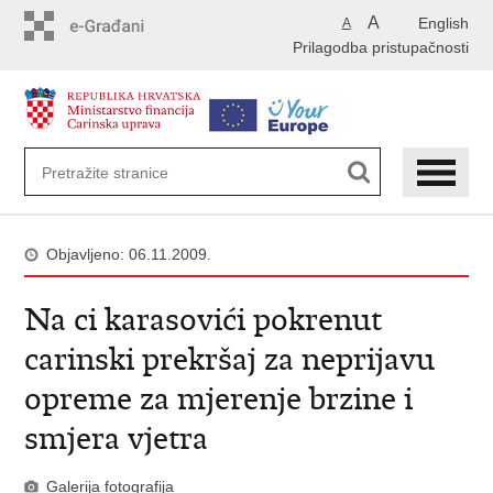
Preskoči
A
English
A
na
Prilagodba pristupačnosti
glavni
sadržaj
Objavljeno: 06.11.2009.
Na ci karasovići pokrenut
carinski prekršaj za neprijavu
opreme za mjerenje brzine i
smjera vjetra
Galerija fotografija