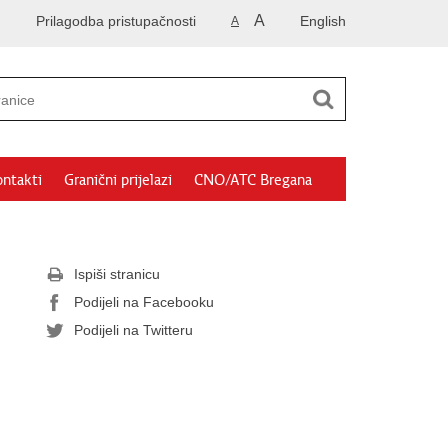
A
Prilagodba pristupačnosti
English
A
ntakti
Granični prijelazi
CNO/ATC Bregana
Ispiši stranicu
Podijeli na Facebooku
Podijeli na Twitteru