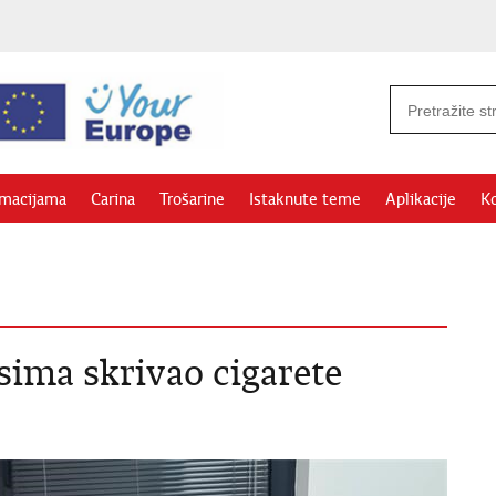
rmacijama
Carina
Trošarine
Istaknute teme
Aplikacije
Ko
ima skrivao cigarete