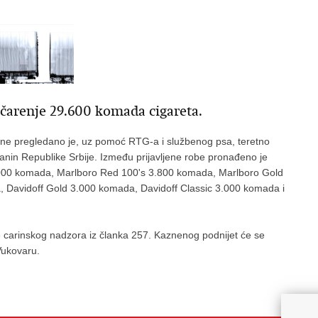
umčarenje 29.600 komada cigareta.
dine pregledano je, uz pomoć RTG-a i službenog psa, teretno
janin Republike Srbije. Između prijavljene robe pronađeno je
.000 komada, Marlboro Red 100's 3.800 komada, Marlboro Gold
 Davidoff Gold 3.000 komada, Davidoff Classic 3.000 komada i
 carinskog nadzora iz članka 257. Kaznenog podnijet će se
Vukovaru.