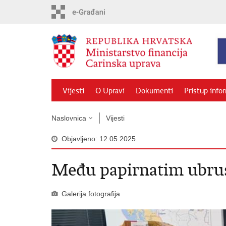
Preskoči
na
glavni
sadržaj
Vijesti
O Upravi
Dokumenti
Pristup info
Naslovnica
Vijesti
Objavljeno: 12.05.2025.
Među papirnatim ubrus
Galerija fotografija