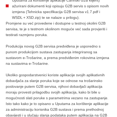
Uputama za korištenje aplikacije Carinski G2B klijent)
ažurirani dokumenti koji opisuju G2B servis s opisom novih
izmjena (Tehnicka specifikacija G2B servisa v1.7.pdf i
WSDL + XSD.zip) te se nalaze u prilogu).
Promjene su već provedene i dostupne u testnoj okolini G2B
servisa, te je s testnom okolinom moguće već sada provjeriti i
testirati razmjenu poruka.
Produkcija novog G2B servisa predviđena je usporedno s
punom produkcijom sustava zastupanja integriranog sa
sustavom e-Trošarine, a prema predviđenim rokovima izmjena
na sustavima e-Trošarine.
Ukoliko gospodarstvenici koriste aplikacije svojih aplikativnih
dobavljača za slanje poruka koje se odnose na trošarinsko
poslovanje putem G2B servisa, njihovi dobavljači aplikacija
moraju provesti prilagodbu svojih aplikacija, kako bi bile u
mogućnosti slati poruke s parametrima vezano na zastupanje.
Isto tako kako je to opisano u Uputama za korištenje aplikacije
za administraciju korisnika G2B sustava i prema prethodnoj
obavijesti i u slučaju slanja podataka putem aplikacija na G2B