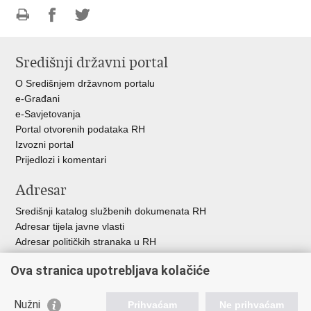
Ispiši
Podijeli
Podijeli
stranicu
na
na
Središnji državni portal
Facebooku
Twitteru
O Središnjem državnom portalu
e-Građani
e-Savjetovanja
Portal otvorenih podataka RH
Izvozni portal
Prijedlozi i komentari
Adresar
Središnji katalog službenih dokumenata RH
Adresar tijela javne vlasti
Adresar političkih stranaka u RH
Popis dužnosnika u RH
Ova stranica upotrebljava kolačiće
Besplatni telefoni javne uprave
Pozivi za žurnu pomoć
Nužni
Prihvaćam
Ne prihvaćam