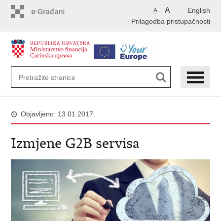
Preskoči
A
English
A
na
Prilagodba pristupačnosti
glavni
sadržaj
Objavljeno: 13.01.2017.
Izmjene G2B servisa