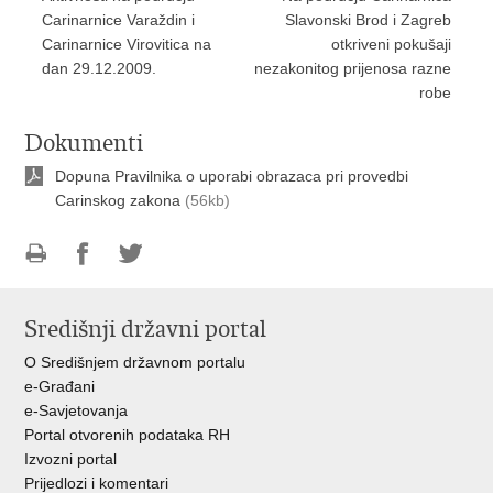
Carinarnice Varaždin i
Slavonski Brod i Zagreb
Carinarnice Virovitica na
otkriveni pokušaji
dan 29.12.2009.
nezakonitog prijenosa razne
robe
Dokumenti
Dopuna Pravilnika o uporabi obrazaca pri provedbi
Carinskog zakona
(56kb)
Ispiši
Podijeli
Podijeli
stranicu
na
na
Središnji državni portal
Facebooku
Twitteru
O Središnjem državnom portalu
e-Građani
e-Savjetovanja
Portal otvorenih podataka RH
Izvozni portal
Prijedlozi i komentari