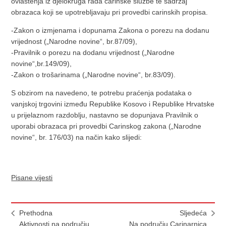
ovlaštenja iz djelokruga rada carinske službe te sadržaj
obrazaca koji se upotrebljavaju pri provedbi carinskih propisa.
-Zakon o izmjenama i dopunama Zakona o porezu na dodanu
vrijednost („Narodne novine“, br.87/09),
-Pravilnik o porezu na dodanu vrijednost („Narodne
novine“,br.149/09),
-Zakon o trošarinama („Narodne novine“, br.83/09).
S obzirom na navedeno, te potrebu praćenja podataka o
vanjskoj trgovini između Republike Kosovo i Republike Hrvatske
u prijelaznom razdoblju, nastavno se dopunjava Pravilnik o
uporabi obrazaca pri provedbi Carinskog zakona („Narodne
novine“, br. 176/03) na način kako slijedi:
Pisane vijesti
Prethodna
Sljedeća
Aktivnosti na području
Na području Carinarnica