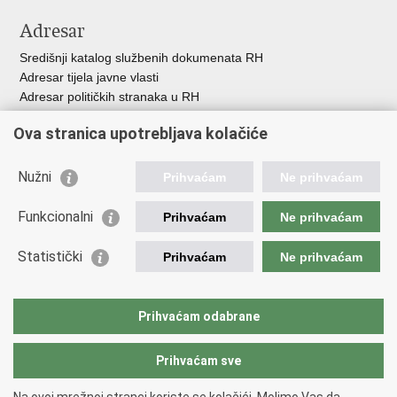
Adresar
Središnji katalog službenih dokumenata RH
Adresar tijela javne vlasti
Adresar političkih stranaka u RH
Popis dužnosnika u RH
Ova stranica upotrebljava kolačiće
Besplatni telefoni javne uprave
Pozivi za žurnu pomoć
Nužni
Prihvaćam
Ne prihvaćam
Važne poveznice
Funkcionalni
Prihvaćam
Ne prihvaćam
Vlada Republike Hrvatske
Ministarstvo financija
Statistički
Prihvaćam
Ne prihvaćam
Europska komisija
Svjetska carinska organizacija
Taxation and Customs Union
Prihvaćam odabrane
Porezna uprava
Prihvaćam sve
Povratak na vrh