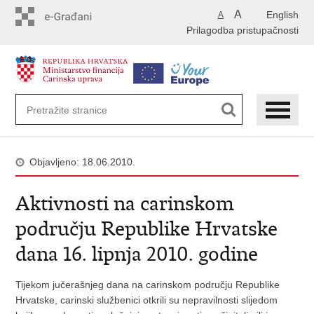
Preskoči
A
English
A
na
Prilagodba pristupačnosti
glavni
sadržaj
Objavljeno: 18.06.2010.
Aktivnosti na carinskom
području Republike Hrvatske
dana 16. lipnja 2010. godine
Tijekom jučerašnjeg dana na carinskom području Republike
Hrvatske, carinski službenici otkrili su nepravilnosti slijedom