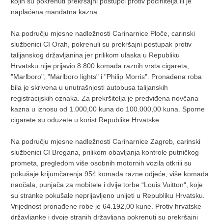
kojih su pokrenuti prekršajni postupci protiv počinitelja ili je
naplaćena mandatna kazna.
Na području mjesne nadležnosti Carinarnice Ploče, carinski
službenici CI Orah, pokrenuli su prekršajni postupak protiv
talijanskog državljanina jer prilikom ulaska u Republiku
Hrvatsku nije prijavio 8.800 komada raznih vrsta cigareta,
"Marlboro", "Marlboro lights" i "Philip Morris". Pronađena roba
bila je skrivena u unutrašnjosti autobusa talijanskih
registracijskih oznaka. Za prekršitelja je predviđena novčana
kazna u iznosu od 1.000,00 kuna do 100.000,00 kuna. Sporne
cigarete su oduzete u korist Republike Hrvatske.
Na području mjesne nadležnosti Carinarnice Zagreb, carinski
službenici CI Bregana, prilikom obavljanja kontrole putničkog
prometa, pregledom više osobnih motornih vozila otkrili su
pokušaje krijumčarenja 954 komada razne odjeće, više komada
naočala, punjača za mobitele i dvije torbe “Louis Vuitton“, koje
su stranke pokušale neprijavljeno unijeti u Republiku Hrvatsku.
Vrijednost pronađene robe je 64.192,00 kune. Protiv hrvatske
državljanke i dvoje stranih državljana pokrenuti su prekršajni