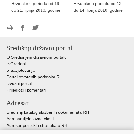
Hrvatske u periodu od 19.
Hrvatske u periodu od 12.
do 21. lipnja 2010. godine
do 14. lipnja 2010. godine
Ispiši
Podijeli
Podijeli
stranicu
na
na
Središnji državni portal
Facebooku
Twitteru
O Središnjem državnom portalu
e-Građani
e-Savjetovanja
Portal otvorenih podataka RH
Izvozni portal
Prijedlozi i komentari
Adresar
Središnji katalog službenih dokumenata RH
Adresar tijela javne vlasti
Adresar političkih stranaka u RH
Popis dužnosnika u RH