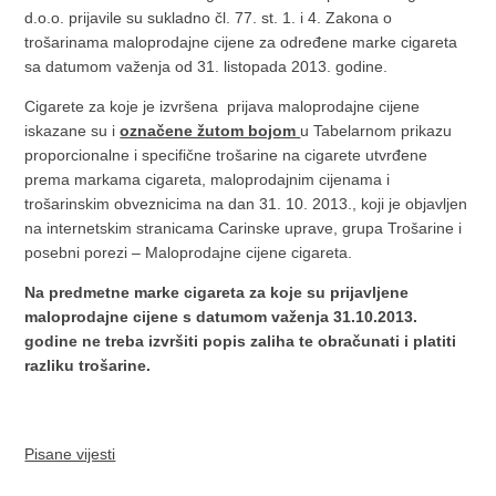
d.o.o. prijavile su sukladno čl. 77. st. 1. i 4. Zakona o
trošarinama maloprodajne cijene za određene marke cigareta
sa datumom važenja od 31. listopada 2013. godine.
Cigarete za koje je izvršena prijava maloprodajne cijene
iskazane su i
označene žutom bojom
u Tabelarnom prikazu
proporcionalne i specifične trošarine na cigarete utvrđene
prema markama cigareta, maloprodajnim cijenama i
trošarinskim obveznicima na dan 31. 10. 2013., koji je objavljen
na internetskim stranicama Carinske uprave, grupa Trošarine i
posebni porezi – Maloprodajne cijene cigareta.
Na predmetne marke cigareta za koje su prijavljene
maloprodajne cijene s datumom važenja 31.10.2013.
godine ne treba izvršiti popis zaliha te obračunati i platiti
razliku trošarine.
Pisane vijesti