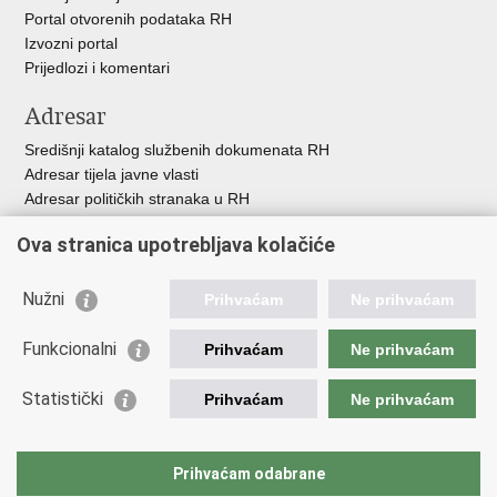
Portal otvorenih podataka RH
Izvozni portal
Prijedlozi i komentari
Adresar
Središnji katalog službenih dokumenata RH
Adresar tijela javne vlasti
Adresar političkih stranaka u RH
Popis dužnosnika u RH
Ova stranica upotrebljava kolačiće
Besplatni telefoni javne uprave
Pozivi za žurnu pomoć
Nužni
Prihvaćam
Ne prihvaćam
Važne poveznice
Funkcionalni
Prihvaćam
Ne prihvaćam
Vlada Republike Hrvatske
Ministarstvo financija
Statistički
Prihvaćam
Ne prihvaćam
Europska komisija
Svjetska carinska organizacija
Taxation and Customs Union
Prihvaćam odabrane
Porezna uprava