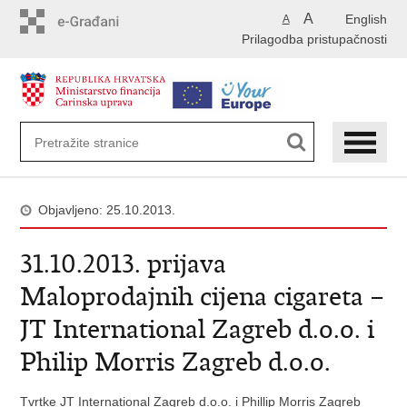
Preskoči
A
English
A
na
Prilagodba pristupačnosti
glavni
sadržaj
Objavljeno: 25.10.2013.
31.10.2013. prijava
Maloprodajnih cijena cigareta –
JT International Zagreb d.o.o. i
Philip Morris Zagreb d.o.o.
Tvrtke JT International Zagreb d.o.o. i Phillip Morris Zagreb