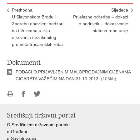
Prethodna
Sljedeća
U Slavonskom Brodu i
Prijelazne odredbe – dokazi
Zagrebu obavljeni nadzori
o podrijetlu - dokazivanje
na tržnicama u cilju
statusa robe unije
otkrivanja nezakonitog
prometa trošarinskih roba
Dokumenti
PODACI O PRIJAVLJENIM MALOPRODAJNIM CIJENAMA
CIGARETA VAŽEĆIM NA DAN 31.10.2013.
(105kb)
Ispiši
Podijeli
Podijeli
stranicu
na
na
Središnji državni portal
Facebooku
Twitteru
O Središnjem državnom portalu
e-Građani
e-Savjetovanja