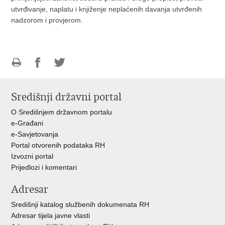
utvrđivanje, naplatu i knjiženje neplaćenih davanja utvrđenih
nadzorom i provjerom.
Ispiši
Podijeli
Podijeli
stranicu
na
na
Središnji državni portal
Facebooku
Twitteru
O Središnjem državnom portalu
e-Građani
e-Savjetovanja
Portal otvorenih podataka RH
Izvozni portal
Prijedlozi i komentari
Adresar
Središnji katalog službenih dokumenata RH
Adresar tijela javne vlasti