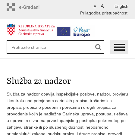
Preskoči
A
English
A
na
Prilagodba pristupačnosti
glavni
sadržaj
Služba za nadzor
Služba za nadzor obavlja inspekcijske poslove, nadzor, provjeru
i kontrolu nad primjenom carinskih propisa, trošarinskih
propisa, propisa o posebnim porezima i drugih propisa za
provođenje kojih je nadležna Carinska uprava, postupa, rješava
u upravnim stvarima prvostupanjskog postupka pokrenutog po
zahtjevu stranke ili po službenoj dužnosti neposredno
primjenjujući zakone, sudsku praksu i druge propise, provodi