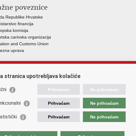
ažne poveznice
da Republike Hrvatske
istarstvo financija
opska komisija
etska carinska organizacija
ation and Customs Union
ezna uprava
a stranica upotrebljava kolačiće
žni
Prihvaćam
Ne prihvaćam
nkcionalni
Prihvaćam
Ne prihvaćam
atistički
Prihvaćam
Ne prihvaćam