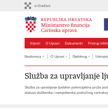
Preskoči
na
glavni
sadržaj
Vijesti
O Upravi
Dokumenti
Pristup info
Naslovnica
O Upravi
Djelokrug
Ustrojst
Služba za upravljanje l
Služba za upravljanje ljudskim potencijalima pruža p
statusa službenika i namještenika područnog carinsko