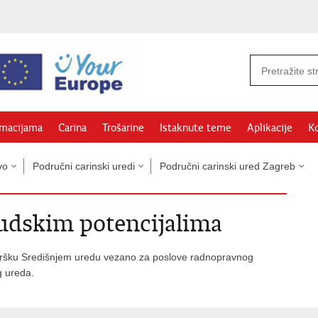
rmacijama
Carina
Trošarine
Istaknute teme
Aplikacije
Ko
vo
Područni carinski uredi
Područni carinski ured Zagreb
judskim potencijalima
odršku Središnjem uredu vezano za poslove radnopravnog
g ureda.