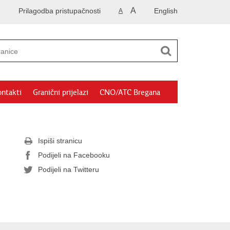
A
Prilagodba pristupačnosti
English
A
ntakti
Granični prijelazi
CNO/ATC Bregana
Ispiši stranicu
Podijeli na Facebooku
Podijeli na Twitteru