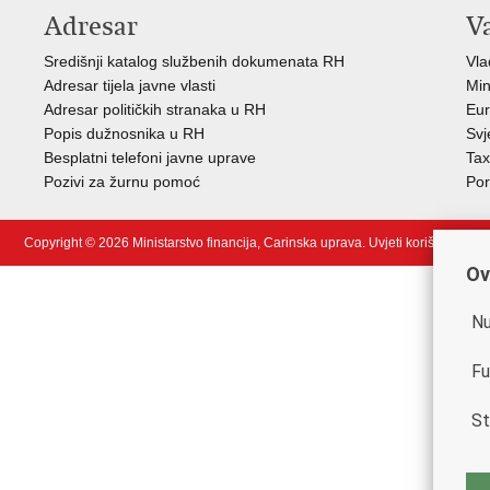
Adresar
V
Središnji katalog službenih dokumenata RH
Vla
Adresar tijela javne vlasti
Min
Adresar političkih stranaka u RH
Eur
Popis dužnosnika u RH
Svj
Besplatni telefoni javne uprave
Tax
Pozivi za žurnu pomoć
Por
Copyright © 2026 Ministarstvo financija, Carinska uprava.
Uvjeti korištenja
.
Ov
Nu
Fu
St