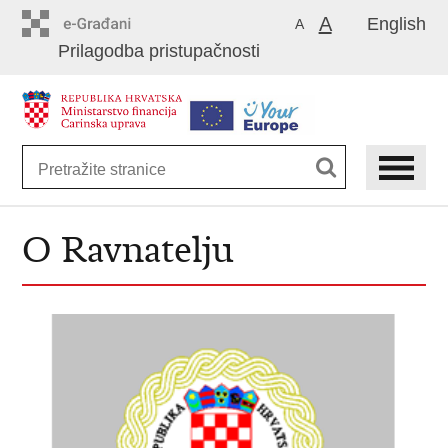
Preskoči
A
English
A
na
Prilagodba pristupačnosti
glavni
sadržaj
O Ravnatelju