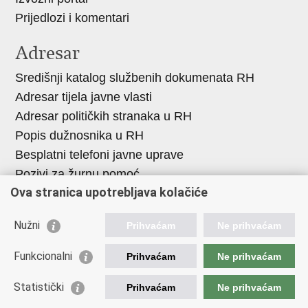
Prijedlozi i komentari
Adresar
Središnji katalog službenih dokumenata RH
Adresar tijela javne vlasti
Adresar političkih stranaka u RH
Popis dužnosnika u RH
Besplatni telefoni javne uprave
Pozivi za žurnu pomoć
Ova stranica upotrebljava kolačiće
Važne poveznice
Nužni
Prihvaćam
Ne prihvaćam
Vlada Republike Hrvatske
Ministarstvo financija
Funkcionalni
Prihvaćam
Ne prihvaćam
Europska komisija
Statistički
Prihvaćam
Ne prihvaćam
Svjetska carinska organizacija