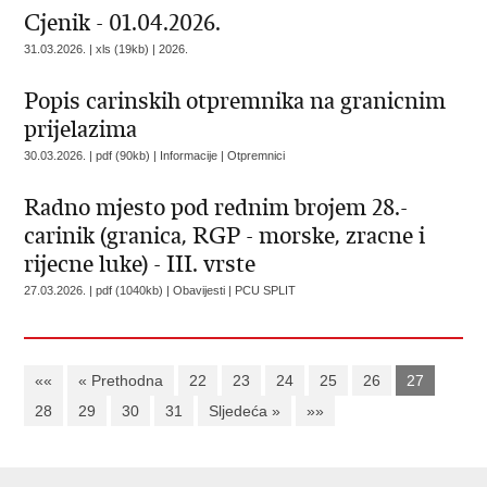
Cjenik - 01.04.2026.
31.03.2026. | xls (19kb) |
2026.
Popis carinskih otpremnika na granicnim
prijelazima
30.03.2026. | pdf (90kb) | Informacije |
Otpremnici
Radno mjesto pod rednim brojem 28.-
carinik (granica, RGP - morske, zracne i
rijecne luke) - III. vrste
27.03.2026. | pdf (1040kb) | Obavijesti |
PCU SPLIT
««
« Prethodna
22
23
24
25
26
27
28
29
30
31
Sljedeća »
»»