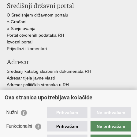
Središnji državni portal
O Središnjem državnom portalu
e-Građani
e-Savjetovanja
Portal otvorenih podataka RH
Izvozni portal
Prijedlozi i komentari
Adresar
Središnji katalog službenih dokumenata RH
Adresar tijela javne vlasti
Adresar političkih stranaka u RH
Popis dužnosnika u RH
Ova stranica upotrebljava kolačiće
Besplatni telefoni javne uprave
Pozivi za žurnu pomoć
Nužni
Prihvaćam
Ne prihvaćam
Važne poveznice
Funkcionalni
Prihvaćam
Ne prihvaćam
Vlada Republike Hrvatske
Ministarstvo financija