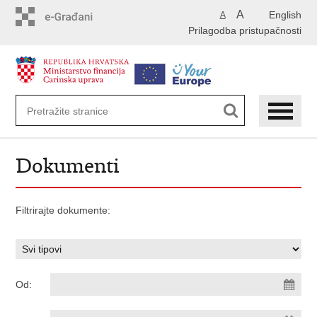
Preskoči
A
English
A
na
Prilagodba pristupačnosti
glavni
sadržaj
Dokumenti
Filtrirajte dokumente:
Od: