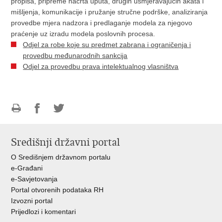
propisa, pripreme nacrta uputa, drugih usmjeravajućih akata i
mišljenja, komunikacije i pružanje stručne podrške, analiziranja
provedbe mjera nadzora i predlaganje modela za njegovo
praćenje uz izradu modela poslovnih procesa.
Odjel za robe koje su predmet zabrana i ograničenja i
provedbu međunarodnih sankcija
Odjel za provedbu prava intelektualnog vlasništva
Ispiši
Podijeli
Podijeli
stranicu
na
na
Središnji državni portal
Facebooku
Twitteru
O Središnjem državnom portalu
e-Građani
e-Savjetovanja
Portal otvorenih podataka RH
Izvozni portal
Prijedlozi i komentari