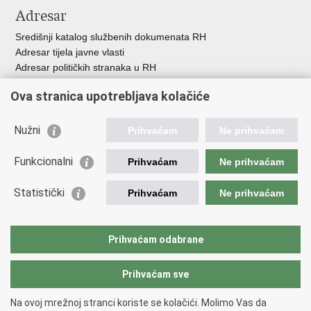
Adresar
Središnji katalog službenih dokumenata RH
Adresar tijela javne vlasti
Adresar političkih stranaka u RH
Popis dužnosnika u RH
Ova stranica upotrebljava kolačiće
Besplatni telefoni javne uprave
Pozivi za žurnu pomoć
Nužni
Prihvaćam
Ne prihvaćam
Važne poveznice
Funkcionalni
Prihvaćam
Ne prihvaćam
Vlada Republike Hrvatske
Ministarstvo financija
Statistički
Prihvaćam
Ne prihvaćam
Europska komisija
Svjetska carinska organizacija
Taxation and Customs Union
Prihvaćam odabrane
Porezna uprava
Prihvaćam sve
Povratak na vrh
Na ovoj mrežnoj stranci koriste se kolačići. Molimo Vas da