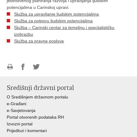
jedinstvenog planiranja razvoja i upravljanja ljudskim
potencijalima u Carinskoj upravi.
Služba za upravljanje ljudskim potencijalima
Služba za potporu ljudskim potencijalima
Služba – Carinski centar za temeljnu i specijalističku
izobrazbu
Služba za pravne poslove
Ispiši
Podijeli
Podijeli
stranicu
na
na
Središnji državni portal
Facebooku
Twitteru
O Središnjem državnom portalu
e-Građani
e-Savjetovanja
Portal otvorenih podataka RH
Izvozni portal
Prijedlozi i komentari