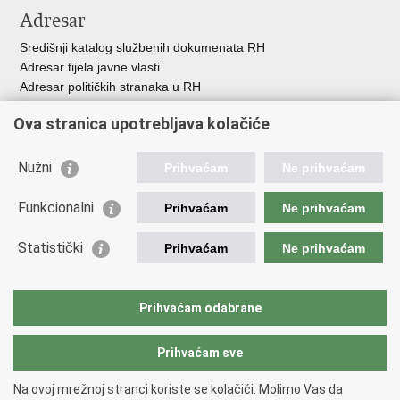
Adresar
Središnji katalog službenih dokumenata RH
Adresar tijela javne vlasti
Adresar političkih stranaka u RH
Popis dužnosnika u RH
Ova stranica upotrebljava kolačiće
Besplatni telefoni javne uprave
Pozivi za žurnu pomoć
Nužni
Prihvaćam
Ne prihvaćam
Važne poveznice
Funkcionalni
Prihvaćam
Ne prihvaćam
Vlada Republike Hrvatske
Ministarstvo financija
Statistički
Prihvaćam
Ne prihvaćam
Europska komisija
Svjetska carinska organizacija
Taxation and Customs Union
Prihvaćam odabrane
Porezna uprava
Prihvaćam sve
Povratak na vrh
Na ovoj mrežnoj stranci koriste se kolačići. Molimo Vas da