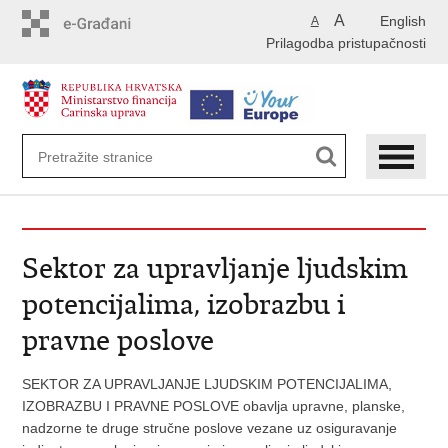
Preskoči
A
English
A
na
Prilagodba pristupačnosti
glavni
sadržaj
Sektor za upravljanje ljudskim
potencijalima, izobrazbu i
pravne poslove
SEKTOR ZA UPRAVLJANJE LJUDSKIM POTENCIJALIMA,
IZOBRAZBU I PRAVNE POSLOVE obavlja upravne, planske,
nadzorne te druge stručne poslove vezane uz osiguravanje