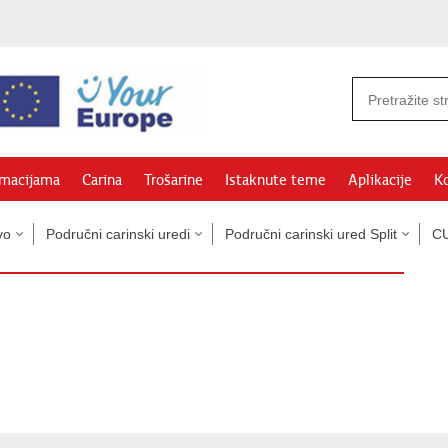
rmacijama
Carina
Trošarine
Istaknute teme
Aplikacije
Ko
vo
Područni carinski uredi
Područni carinski ured Split
CU