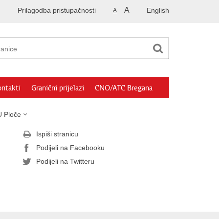
A
Prilagodba pristupačnosti
English
A
ntakti
Granični prijelazi
CNO/ATC Bregana
 Ploče
Ispiši stranicu
Podijeli na Facebooku
Podijeli na Twitteru