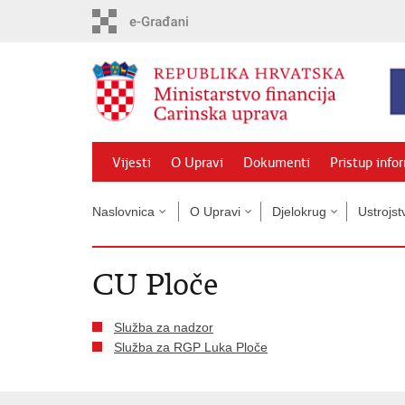
Preskoči
na
glavni
sadržaj
Vijesti
O Upravi
Dokumenti
Pristup info
Naslovnica
O Upravi
Djelokrug
Ustrojst
CU Ploče
Služba za nadzor
Služba za RGP Luka Ploče