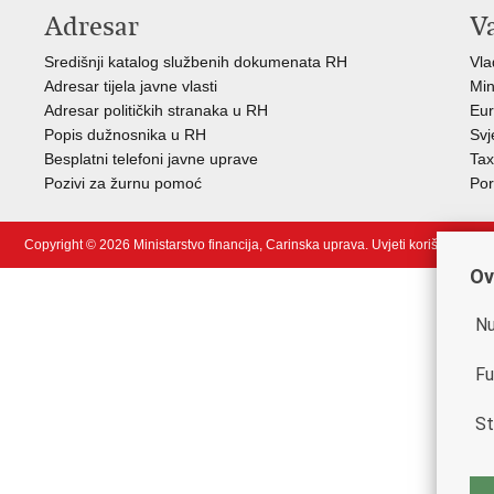
Adresar
V
Središnji katalog službenih dokumenata RH
Vla
Adresar tijela javne vlasti
Min
Adresar političkih stranaka u RH
Eur
Popis dužnosnika u RH
Svj
Besplatni telefoni javne uprave
Tax
Pozivi za žurnu pomoć
Por
Copyright © 2026 Ministarstvo financija, Carinska uprava.
Uvjeti korištenja
.
Ov
Nu
Fu
St