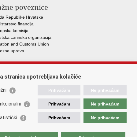
ažne poveznice
da Republike Hrvatske
istarstvo financija
opska komisija
etska carinska organizacija
ation and Customs Union
ezna uprava
a stranica upotrebljava kolačiće
žni
Prihvaćam
Ne prihvaćam
nkcionalni
Prihvaćam
Ne prihvaćam
atistički
Prihvaćam
Ne prihvaćam