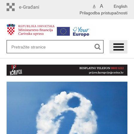
Preskoči
A
English
A
na
Prilagodba pristupačnosti
glavni
sadržaj