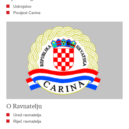
Ustrojstvo
Povijest Carine
O Ravnatelju
Ured ravnatelja
Riječ ravnatelja