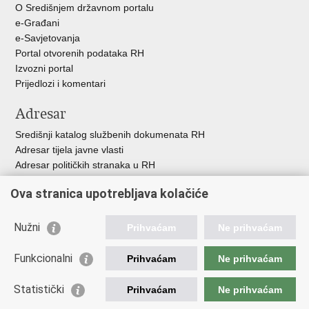
O Središnjem državnom portalu
e-Građani
e-Savjetovanja
Portal otvorenih podataka RH
Izvozni portal
Prijedlozi i komentari
Adresar
Središnji katalog službenih dokumenata RH
Adresar tijela javne vlasti
Adresar političkih stranaka u RH
Popis dužnosnika u RH
Ova stranica upotrebljava kolačiće
Besplatni telefoni javne uprave
Pozivi za žurnu pomoć
Nužni
Prihvaćam
Ne prihvaćam
Važne poveznice
Funkcionalni
Prihvaćam
Ne prihvaćam
Vlada Republike Hrvatske
Ministarstvo financija
Statistički
Prihvaćam
Ne prihvaćam
Europska komisija
Svjetska carinska organizacija