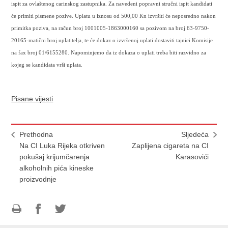
ispit za ovlaštenog carinskog zastupnika. Za navedeni popravni stručni ispit kandidati
će primiti pismene pozive. Uplatu u iznosu od 500,00 Kn izvršiti će neposredno nakon
primitka poziva, na račun broj 1001005-1863000160 sa pozivom na broj 63-9750-
20165-matični broj uplatitelja, te će dokaz o izvršenoj uplati dostaviti tajnici Komisije
na fax broj 01/6155280. Napominjemo da iz dokaza o uplati treba biti razvidno za
kojeg se kandidata vrši uplata.
Pisane vijesti
Prethodna
Sljedeća
Na CI Luka Rijeka otkriven
Zaplijena cigareta na CI
pokušaj krijumčarenja
Karasovići
alkoholnih pića kineske
proizvodnje
Ispiši
Podijeli
Podijeli