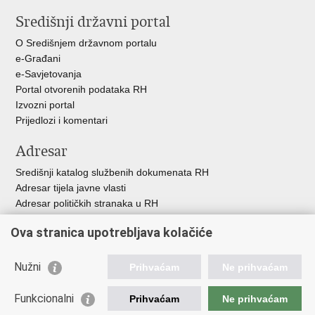
stranicu
na
na
Središnji državni portal
Facebooku
Twitteru
O Središnjem državnom portalu
e-Građani
e-Savjetovanja
Portal otvorenih podataka RH
Izvozni portal
Prijedlozi i komentari
Adresar
Središnji katalog službenih dokumenata RH
Adresar tijela javne vlasti
Adresar političkih stranaka u RH
Popis dužnosnika u RH
Ova stranica upotrebljava kolačiće
Besplatni telefoni javne uprave
Pozivi za žurnu pomoć
Nužni
Prihvaćam
Ne prihvaćam
Važne poveznice
Funkcionalni
Prihvaćam
Ne prihvaćam
Vlada Republike Hrvatske