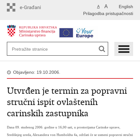
Preskoči
A
English
A
na
Prilagodba pristupačnosti
glavni
sadržaj
Objavljeno: 19.10.2006.
Utvrđen je termin za popravni
stručni ispit ovlaštenih
carinskih zastupnika
Dana 09. studenog 2006. godine u 16,00 sati, u prostorijama Carinske uprave,
Središnjeg ureda, Alexandera von Humboldta 4a, održati će se usmeni popravni stručni