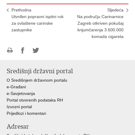
Prethodna
Sljedeća
Utvrđen popravni ispitni rok
Na području Carinarnice
za ovlaštene carinske
Zagreb otkriven pokušaj
zastupnike
krijumčarenja 3.600.000
komada cigareta
Ispiši
Podijeli
Podijeli
stranicu
na
na
Središnji državni portal
Facebooku
Twitteru
O Središnjem državnom portalu
e-Građani
e-Savjetovanja
Portal otvorenih podataka RH
Izvozni portal
Prijedlozi i komentari
Adresar