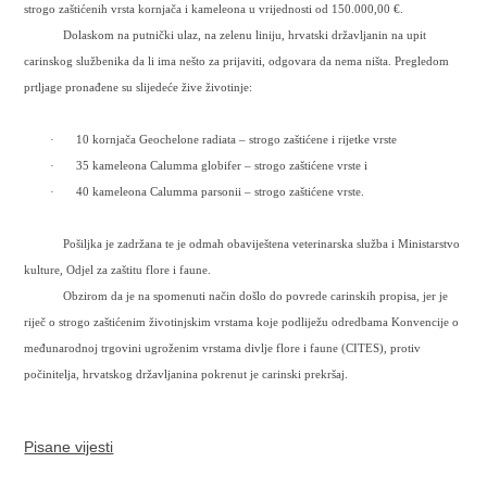
strogo zaštićenih vrsta kornjača i kameleona u vrijednosti od 150.000,00 €.
Dolaskom na putnički ulaz, na zelenu liniju, hrvatski državljanin na upit
carinskog službenika da li ima nešto za prijaviti, odgovara da nema ništa. Pregledom
prtljage pronađene su slijedeće žive životinje:
·
10 kornjača Geochelone radiata – strogo zaštićene i rijetke vrste
·
35 kameleona Calumma globifer – strogo zaštićene vrste i
·
40 kameleona Calumma parsonii – strogo zaštićene vrste.
Pošiljka je zadržana te je odmah obaviještena veterinarska služba i Ministarstvo
kulture, Odjel za zaštitu flore i faune.
Obzirom da je na spomenuti način došlo do povrede carinskih propisa, jer je
riječ o strogo zaštićenim životinjskim vrstama koje podliježu odredbama Konvencije o
međunarodnoj trgovini ugroženim vrstama divlje flore i faune (CITES), protiv
počinitelja, hrvatskog državljanina pokrenut je carinski prekršaj.
Pisane vijesti