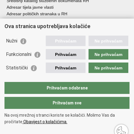
Središnji katalog službenih dokumenata RH
Adresar tijela javne vlasti
Adresar političkih stranaka u RH
Popis dužnosnika u RH
Ova stranica upotrebljava kolačiće
Besplatni telefoni javne uprave
Pozivi za žurnu pomoć
Nužni
Prihvaćam
Ne prihvaćam
Važne poveznice
Funkcionalni
Prihvaćam
Ne prihvaćam
Vlada Republike Hrvatske
Ministarstvo financija
Statistički
Prihvaćam
Ne prihvaćam
Europska komisija
Svjetska carinska organizacija
Taxation and Customs Union
Prihvaćam odabrane
Porezna uprava
Prihvaćam sve
Povratak na vrh
Na ovoj mrežnoj stranci koriste se kolačići. Molimo Vas da
Copyright © 2026 Ministarstvo financija, Carinska uprava.
Uvjeti
pročitate
Obavijest o kolačićima.
korištenja
.