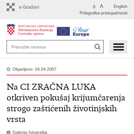
Preskoči
A
English
A
na
Prilagodba pristupačnosti
glavni
sadržaj
Objavljeno: 04.04.2007.
Na CI ZRAČNA LUKA
otkriven pokušaj krijumčarenja
strogo zaštićenih životinjskih
vrsta
Galerija fotografija