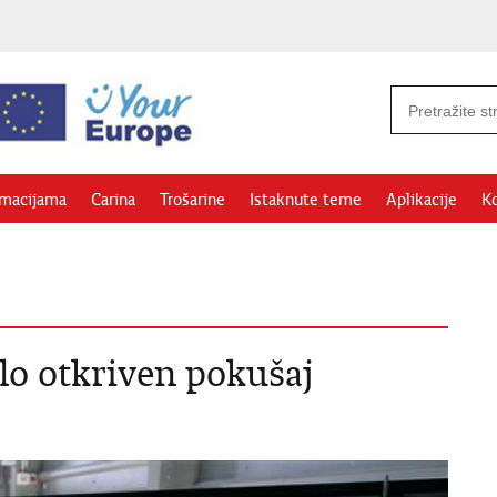
rmacijama
Carina
Trošarine
Istaknute teme
Aplikacije
Ko
lo otkriven pokušaj