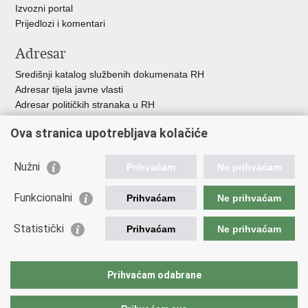
Izvozni portal
Prijedlozi i komentari
Adresar
Središnji katalog službenih dokumenata RH
Adresar tijela javne vlasti
Adresar političkih stranaka u RH
Popis dužnosnika u RH
Ova stranica upotrebljava kolačiće
Besplatni telefoni javne uprave
Pozivi za žurnu pomoć
Nužni
Prihvaćam
Ne prihvaćam
Važne poveznice
Funkcionalni
Prihvaćam
Ne prihvaćam
Vlada Republike Hrvatske
Ministarstvo financija
Statistički
Prihvaćam
Ne prihvaćam
Europska komisija
Svjetska carinska organizacija
Taxation and Customs Union
Prihvaćam odabrane
Porezna uprava