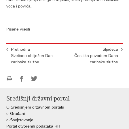
voća i povrća.
Pisane vijesti
Prethodna
Sljedeća
Svečano obilježen Dan
Čestitka povodom Dana
carinske službe
carinske službe
Ispiši
Podijeli
Podijeli
stranicu
na
na
Središnji državni portal
Facebooku
Twitteru
O Središnjem državnom portalu
e-Građani
e-Savjetovanja
Portal otvorenih podataka RH