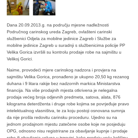
Dana 20.09.2013.g. na području mjesne nadležnosti
Područnog carinskog ureda Zagreb, ovlašteni carinski
službenici Odjela za mobilne jedinice Zagreb i Službe za
mobilne jedinice Zagreb u suradnji s službenicima policije PP
Velika Gorica izvršili su kontrolu prodaje robe na sajmištu u
Velikoj Gorici.
Naime, provodeći mjere carinskog nadzora i provjera na
sajmištu Velika Gorica, pronađeno je ukupno 20,50 kg rezanog
duhana i 9 litara rakije bez nadzornih markica Ministarstva
financija. Na više prodajnih mjesta otkrivena je nelegalna
prodaja većeg broja odjevnih predmeta, satova, alata, 876
kilograma deterdženta i druge robe kojima se povrjeđuje pravo
intelektualnog vlasništva, te za koju postoji osnovana sumnja
da nije prošla redovitu carinsku proceduru. Ujedno su na
jednom prodajnom mjestu zatečene osobe koje ne posjeduju
OPG, odnosno nisu registrirane za obavljanje kupnje i prodaje
robe ili obavljanja usluga u trgovini, kako prodaju veću količinu