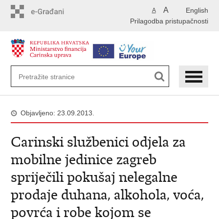
Preskoči
A
English
A
na
Prilagodba pristupačnosti
glavni
sadržaj
Objavljeno: 23.09.2013.
Carinski službenici odjela za
mobilne jedinice zagreb
spriječili pokušaj nelegalne
prodaje duhana, alkohola, voća,
povrća i robe kojom se