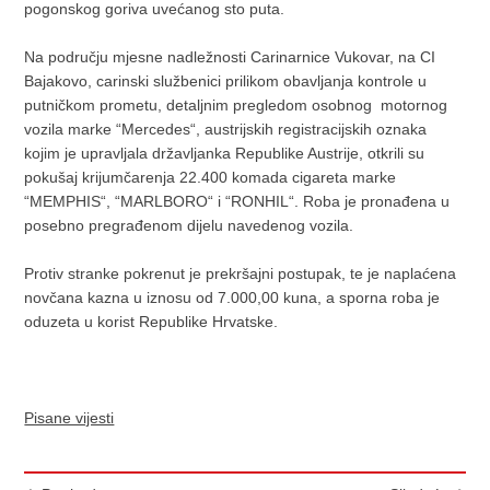
pogonskog goriva uvećanog sto puta.
Na području mjesne nadležnosti Carinarnice Vukovar, na CI
Bajakovo, carinski službenici prilikom obavljanja kontrole u
putničkom prometu, detaljnim pregledom osobnog motornog
vozila marke “Mercedes“, austrijskih registracijskih oznaka
kojim je upravljala državljanka Republike Austrije, otkrili su
pokušaj krijumčarenja 22.400 komada cigareta marke
“MEMPHIS“, “MARLBORO“ i “RONHIL“. Roba je pronađena u
posebno pregrađenom dijelu navedenog vozila.
Protiv stranke pokrenut je prekršajni postupak, te je naplaćena
novčana kazna u iznosu od 7.000,00 kuna, a sporna roba je
oduzeta u korist Republike Hrvatske.
Pisane vijesti