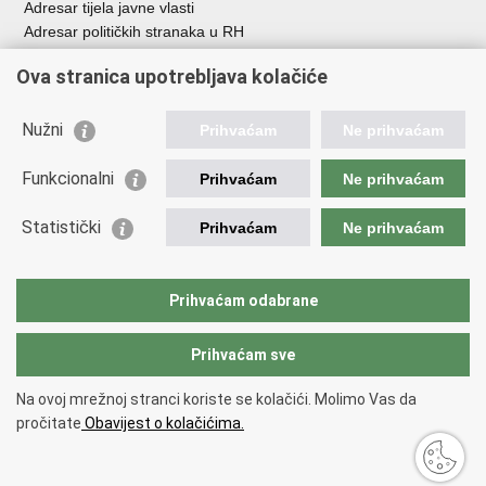
Adresar tijela javne vlasti
Adresar političkih stranaka u RH
Popis dužnosnika u RH
Ova stranica upotrebljava kolačiće
Besplatni telefoni javne uprave
Pozivi za žurnu pomoć
Nužni
Prihvaćam
Ne prihvaćam
Važne poveznice
Funkcionalni
Prihvaćam
Ne prihvaćam
Vlada Republike Hrvatske
Ministarstvo financija
Statistički
Prihvaćam
Ne prihvaćam
Europska komisija
Svjetska carinska organizacija
Taxation and Customs Union
Prihvaćam odabrane
Porezna uprava
Prihvaćam sve
Povratak na vrh
Na ovoj mrežnoj stranci koriste se kolačići. Molimo Vas da
Copyright © 2026 Ministarstvo financija, Carinska uprava.
Uvjeti
pročitate
Obavijest o kolačićima.
korištenja
.