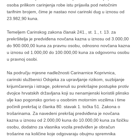
osoba prilikom carinjenja robe istu prijavila pod netočnim
tarifnim brojem, čime je nastao novi carinski dug u iznosu od
23.982,90 kuna.
Temeljem Carinskog zakona članak 241., st. 1., t. 13. za
prekršitelja je predviđena novčana kazna u iznosu od 3.000,00
do 900.000,00 kuna za pravnu osobu, odnosno novčana kazna
u iznosu od 1.000,00 do 100.000,00 kuna za odgovornu osobu
u pravnoj osobi.
Na području mjesne nadležnosti Carinarnice Koprivnica,
carinski službenici Odsjeka za upravljanje rizikom, suzbijanje
krijumčarenja i istrage, pokrenuli su prekršajne postupke protiv
dvojice hrvatskih državljana koji su nenamjenski koristili plinsko
ulje kao pogonsko gorivo u osobnim motornim vozilima i time
počinili prekršaj iz članka 80. stavak 1. točka 51. Zakona o
trošarinama. Za navedeni prekršaj predviđena je novčana
kazna u iznosu od 2.000,00 kuna do 10.000,00 kuna za fizičku
osobu, dodatno za vlasnika vozila predviđen je obračun
trošarine na količine koje odgovaraju obujmu spremnika