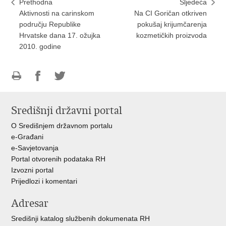
Prethodna
Sljedeća
Aktivnosti na carinskom
Na CI Goričan otkriven
području Republike
pokušaj krijumčarenja
Hrvatske dana 17. ožujka
kozmetičkih proizvoda
2010. godine
Ispiši
Podijeli
Podijeli
stranicu
na
na
Središnji državni portal
Facebooku
Twitteru
O Središnjem državnom portalu
e-Građani
e-Savjetovanja
Portal otvorenih podataka RH
Izvozni portal
Prijedlozi i komentari
Adresar
Središnji katalog službenih dokumenata RH