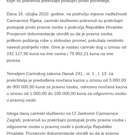
kojih su pokrenuti prekršajni postupci protiv počinitelja.
Dana 16. ožujka 2010. godine, na području mjesne nadležnosti
Carinarnice Rijeka, carinski službenici pokrenuli su prekršajni
postupak protiv pravne osobe s područja Republike Hrvatske.
Provjerom dokumentacije utvrdili su da je pravna osoba
prilikom puštanja robe u slobodan promet, pokušala neistinito
navesti podrijetlo robe, čime je nastao carinski dug u iznosu od
242.127,90 kuna na ime carine i 79.902,21 kuna na ime
poreza.
Temeljem Carinskog zakona članak 241., st. 1., t. 13. za
prekršitelja je predviđena novčana kazna u iznosu od 3.000,00
do 900.000,00 kuna za pravnu osobu, odnosno novčana kazna
u iznosu od 1.000,00 do 100.000,00 kuna za odgovornu osobu
u pravnoj osobi.
Istoga dana carinski službenici na CI Jankomir Carinarnice
Zagreb, pokrenuli su prekršajni postupak protiv pravne osobe i
odgovorne osobe u pravnoj osobi s područja Republike
Hrvatske. Provjerom dokumentacije utvrdili su da je pravna