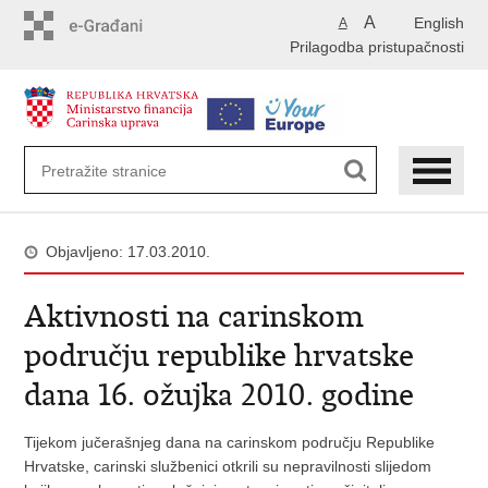
Preskoči
A
English
A
na
Prilagodba pristupačnosti
glavni
sadržaj
Objavljeno: 17.03.2010.
Aktivnosti na carinskom
području republike hrvatske
dana 16. ožujka 2010. godine
Tijekom jučerašnjeg dana na carinskom području Republike
Hrvatske, carinski službenici otkrili su nepravilnosti slijedom