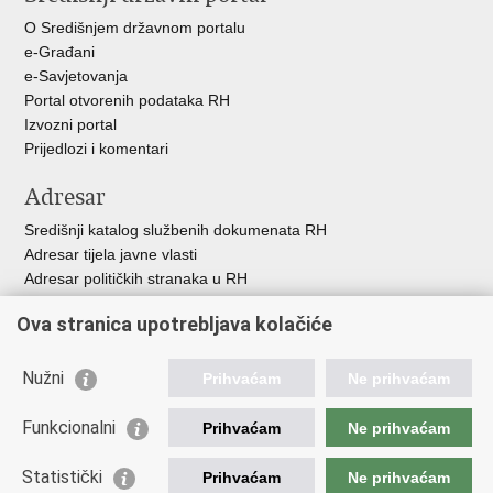
O Središnjem državnom portalu
e-Građani
e-Savjetovanja
Portal otvorenih podataka RH
Izvozni portal
Prijedlozi i komentari
Adresar
Središnji katalog službenih dokumenata RH
Adresar tijela javne vlasti
Adresar političkih stranaka u RH
Popis dužnosnika u RH
Ova stranica upotrebljava kolačiće
Besplatni telefoni javne uprave
Pozivi za žurnu pomoć
Nužni
Prihvaćam
Ne prihvaćam
Važne poveznice
Funkcionalni
Prihvaćam
Ne prihvaćam
Vlada Republike Hrvatske
Ministarstvo financija
Statistički
Prihvaćam
Ne prihvaćam
Europska komisija