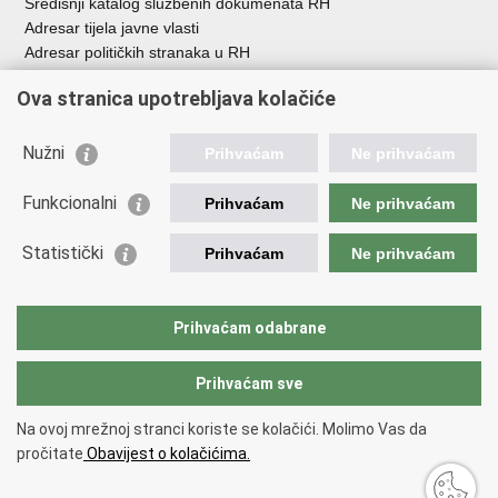
Središnji katalog službenih dokumenata RH
Adresar tijela javne vlasti
Adresar političkih stranaka u RH
Popis dužnosnika u RH
Ova stranica upotrebljava kolačiće
Besplatni telefoni javne uprave
Pozivi za žurnu pomoć
Nužni
Prihvaćam
Ne prihvaćam
Važne poveznice
Funkcionalni
Prihvaćam
Ne prihvaćam
Vlada Republike Hrvatske
Ministarstvo financija
Statistički
Prihvaćam
Ne prihvaćam
Europska komisija
Svjetska carinska organizacija
Taxation and Customs Union
Prihvaćam odabrane
Porezna uprava
Prihvaćam sve
Povratak na vrh
Na ovoj mrežnoj stranci koriste se kolačići. Molimo Vas da
Copyright © 2026 Ministarstvo financija, Carinska uprava.
Uvjeti
pročitate
Obavijest o kolačićima.
korištenja
.