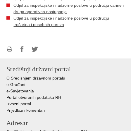
Odjel za inspekcijske i nadzorne poslove u području carine i
druga operativna postupanja
Odjel za inspekcijske i nadzorne poslove u području
trošarina i posebnih poreza
Ispiši
Podijeli
Podijeli
stranicu
na
na
Središnji državni portal
Facebooku
Twitteru
O Središnjem državnom portalu
e-Građani
e-Savjetovanja
Portal otvorenih podataka RH
Izvozni portal
Prijedlozi i komentari
Adresar