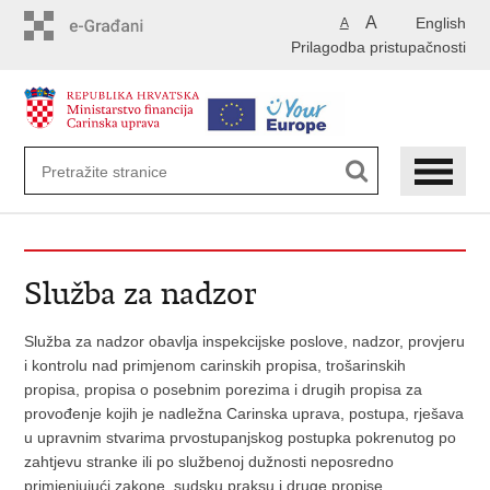
Preskoči
A
English
A
na
Prilagodba pristupačnosti
glavni
sadržaj
Služba za nadzor
Služba za nadzor obavlja inspekcijske poslove, nadzor, provjeru
i kontrolu nad primjenom carinskih propisa, trošarinskih
propisa, propisa o posebnim porezima i drugih propisa za
provođenje kojih je nadležna Carinska uprava, postupa, rješava
u upravnim stvarima prvostupanjskog postupka pokrenutog po
zahtjevu stranke ili po službenoj dužnosti neposredno
primjenjujući zakone, sudsku praksu i druge propise.