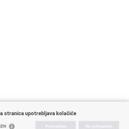
a stranica upotrebljava kolačiće
žni
Prihvaćam
Ne prihvaćam