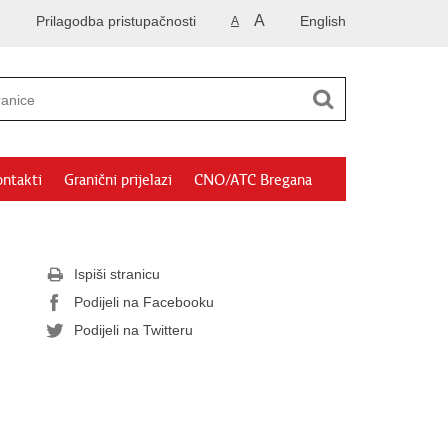
A
Prilagodba pristupačnosti
English
A
ntakti
Granični prijelazi
CNO/ATC Bregana
Ispiši stranicu
Podijeli na Facebooku
Podijeli na Twitteru