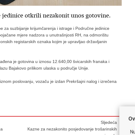
 jedinice otkrili nezakonit unos gotovine.
e za suzbijanje krijumčarenja i istrage i Područne jedinice
 pojačane mjere nadzora u unutrašnjosti RH, na odmorištu
onskih registarskih oznaka kojim je upravljao državljanin
ena je gotovina u iznosu 12.640,00 švicarskih franaka i
elazu Bajakovo prilikom ulaska u područje Unije.
iznom poslovanju, vozaču je izdan Prekršajni nalog i izrečena
Ov
Sljedeća
da
Kazne za nezakonito posjedovanje trošarinskih
Nu