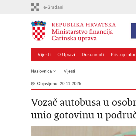
Preskoči
na
glavni
sadržaj
Vijesti
O Upravi
Dokumenti
Pristup info
Naslovnica
Vijesti
Objavljeno: 20.11.2025.
Vozač autobusa u osob
unio gotovinu u područ