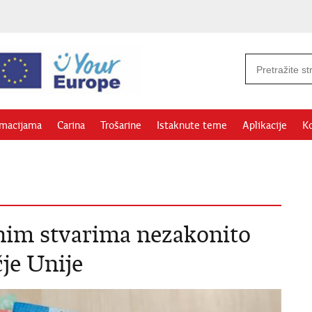
rmacijama
Carina
Trošarine
Istaknute teme
Aplikacije
Ko
nim stvarima nezakonito
je Unije