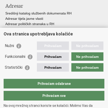
Adresar
Središnji katalog službenih dokumenata RH
Adresar tijela javne vlasti
Adresar političkih stranaka u RH
Popis dužnosnika u RH
Ova stranica upotrebljava kolačiće
Besplatni telefoni javne uprave
Pozivi za žurnu pomoć
Nužni
Prihvaćam
Ne prihvaćam
Važne poveznice
Funkcionalni
Prihvaćam
Ne prihvaćam
Vlada Republike Hrvatske
Ministarstvo financija
Statistički
Prihvaćam
Ne prihvaćam
Europska komisija
Svjetska carinska organizacija
Taxation and Customs Union
Prihvaćam odabrane
Porezna uprava
Prihvaćam sve
Povratak na vrh
Na ovoj mrežnoj stranci koriste se kolačići. Molimo Vas da