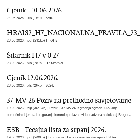
Cjenik - 01.06.2026.
24.06.2026. | xls (19kb) |
BAIC
HRAIS2_H7_NACIONALNA_PRAVILA_23_
23.06.2026. | pdf (231kb) |
H6/H7
Šifarnik H7 v 0.27
23.06.2026. | xls (70kb) |
H7 Šifarnici
Cjenik 12.06.2026.
23.06.2026. | xls (26kb) |
2026.
37-MV-26 Poziv na prethodno savjetovanje
19.06.2026. | zip (3645kb) | Pozivi |
37-MV-26 Izgradnja ograde, uređenje
pomoćnih objekata i osiguranje kontrole prolaza i videonadzora na lokaciji Bregana
ESB - Tecajna lista za srpanj 2026.
19.06.2026. | pdf (200kb) | Informacije |
Lista referentnih tečajeva ESB-a