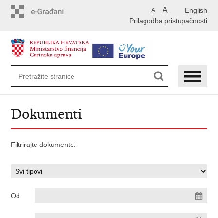
Preskoči
A
English
A
na
Prilagodba pristupačnosti
glavni
sadržaj
Dokumenti
Filtrirajte dokumente:
Od: