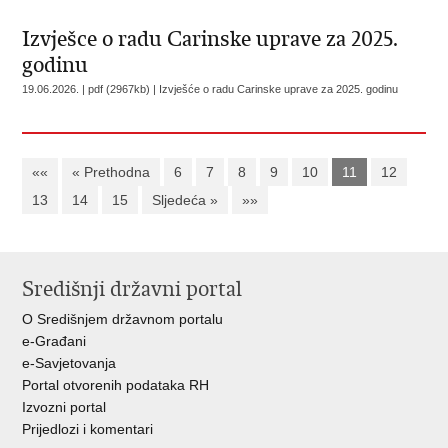
Izvješce o radu Carinske uprave za 2025.
godinu
19.06.2026. | pdf (2967kb) |
Izvješće o radu Carinske uprave za 2025. godinu
««
« Prethodna
6
7
8
9
10
11
12
13
14
15
Sljedeća »
»»
Središnji državni portal
O Središnjem državnom portalu
e-Građani
e-Savjetovanja
Portal otvorenih podataka RH
Izvozni portal
Prijedlozi i komentari