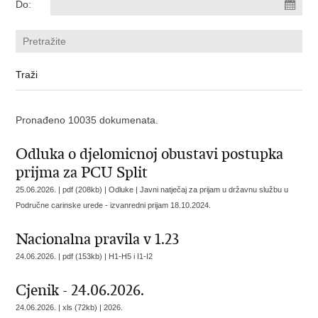
Do:
Pronađeno 10035 dokumenata.
Odluka o djelomicnoj obustavi postupka
prijma za PCU Split
25.06.2026. | pdf (208kb) | Odluke |
Javni natječaj za prijam u državnu službu u
Područne carinske urede - izvanredni prijam 18.10.2024.
Nacionalna pravila v 1.23
24.06.2026. | pdf (153kb) |
H1-H5 i I1-I2
Cjenik - 24.06.2026.
24.06.2026. | xls (72kb) |
2026.