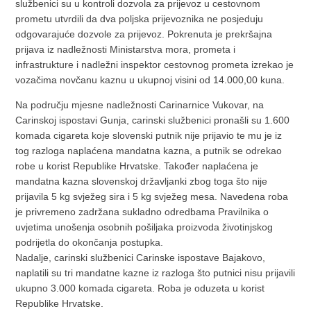
službenici su u kontroli dozvola za prijevoz u cestovnom
prometu utvrdili da dva poljska prijevoznika ne posjeduju
odgovarajuće dozvole za prijevoz. Pokrenuta je prekršajna
prijava iz nadležnosti Ministarstva mora, prometa i
infrastrukture i nadležni inspektor cestovnog prometa izrekao je
vozačima novčanu kaznu u ukupnoj visini od 14.000,00 kuna.
Na području mjesne nadležnosti Carinarnice Vukovar, na
Carinskoj ispostavi Gunja, carinski službenici pronašli su 1.600
komada cigareta koje slovenski putnik nije prijavio te mu je iz
tog razloga naplaćena mandatna kazna, a putnik se odrekao
robe u korist Republike Hrvatske. Također naplaćena je
mandatna kazna slovenskoj državljanki zbog toga što nije
prijavila 5 kg svježeg sira i 5 kg svježeg mesa. Navedena roba
je privremeno zadržana sukladno odredbama Pravilnika o
uvjetima unošenja osobnih pošiljaka proizvoda životinjskog
podrijetla do okončanja postupka.
Nadalje, carinski službenici Carinske ispostave Bajakovo,
naplatili su tri mandatne kazne iz razloga što putnici nisu prijavili
ukupno 3.000 komada cigareta. Roba je oduzeta u korist
Republike Hrvatske.