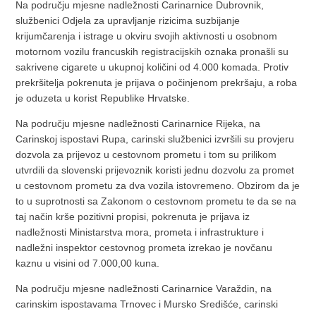
Na području mjesne nadležnosti Carinarnice Dubrovnik,
službenici Odjela za upravljanje rizicima suzbijanje
krijumčarenja i istrage u okviru svojih aktivnosti u osobnom
motornom vozilu francuskih registracijskih oznaka pronašli su
sakrivene cigarete u ukupnoj količini od 4.000 komada. Protiv
prekršitelja pokrenuta je prijava o počinjenom prekršaju, a roba
je oduzeta u korist Republike Hrvatske.
Na području mjesne nadležnosti Carinarnice Rijeka, na
Carinskoj ispostavi Rupa, carinski službenici izvršili su provjeru
dozvola za prijevoz u cestovnom prometu i tom su prilikom
utvrdili da slovenski prijevoznik koristi jednu dozvolu za promet
u cestovnom prometu za dva vozila istovremeno. Obzirom da je
to u suprotnosti sa Zakonom o cestovnom prometu te da se na
taj način krše pozitivni propisi, pokrenuta je prijava iz
nadležnosti Ministarstva mora, prometa i infrastrukture i
nadležni inspektor cestovnog prometa izrekao je novčanu
kaznu u visini od 7.000,00 kuna.
Na području mjesne nadležnosti Carinarnice Varaždin, na
carinskim ispostavama Trnovec i Mursko Središće, carinski