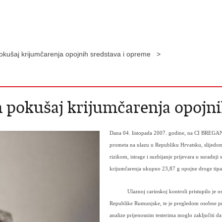
okušaj krijumčarenja opojnih sredstava i opreme >
 pokušaj krijumčarenja opojni
Dana 04. listopada 2007. godine, na CI BREG
prometa na ulazu u Republiku Hrvatsku, slijedom
rizikom, istrage i suzbijanje prijevara u suradnj
krijumčarenja ukupno
23,87 g
opojne droge ti
Ulaznoj carinskoj kontroli pristupilo je
Republike Rumunjske, te je pregledom osobne prtl
analize prijenosnim testerima moglo zaključiti da