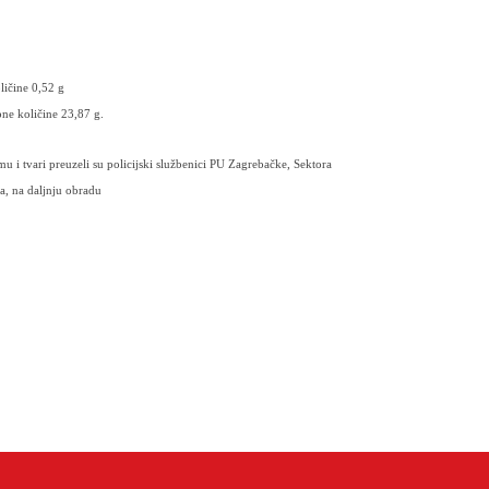
ličine 0,52 g
pne količine 23,87 g.
u i tvari preuzeli su policijski službenici PU Zagrebačke, Sektora
ga, na daljnju obradu