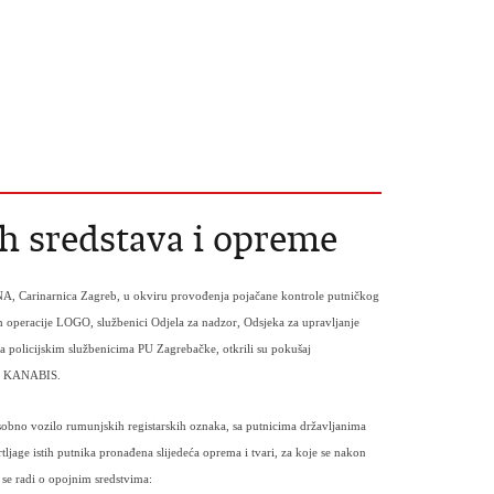
h sredstava i opreme
ANA,
Carina
rnica Zagreb, u okviru provođenja pojačane kontrole putničkog
 operacije LOGO, službenici Odjela za nadzor, Odsjeka za upravljanje
i sa policijskim službenicima PU Zagrebačke, otkrili su pokušaj
pa KANABIS.
 osobno vozilo rumunjskih registarskih oznaka, sa putnicima državljanima
jage istih putnika pronađena slijedeća oprema i tvari, za koje se nakon
 se radi o opojnim sredstvima: