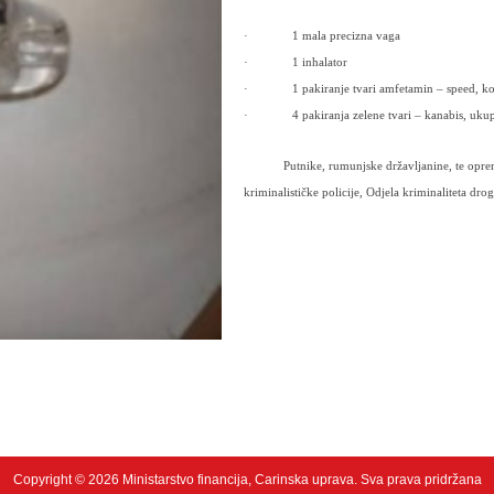
·
1 mala precizna vaga
·
1 inhalator
·
1 pakiranje tvari amfetamin – speed, ko
·
4 pakiranja zelene tvari – kanabis, uku
Putnike, rumunjske državljanine, te oprem
kriminalističke policije, Odjela kriminaliteta dro
Copyright © 2026 Ministarstvo financija, Carinska uprava. Sva prava pridržana