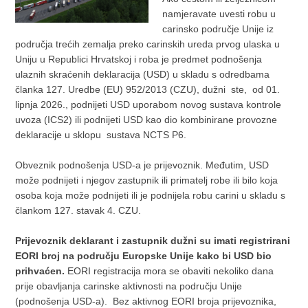
namjeravate uvesti robu u
carinsko područje Unije iz
područja trećih zemalja preko carinskih ureda prvog ulaska u
Uniju u Republici Hrvatskoj i roba je predmet podnošenja
ulaznih skraćenih deklaracija (USD) u skladu s odredbama
članka 127. Uredbe (EU) 952/2013 (CZU), dužni ste, od 01.
lipnja 2026., podnijeti USD uporabom novog sustava kontrole
uvoza (ICS2) ili podnijeti USD kao dio kombinirane provozne
deklaracije u sklopu sustava NCTS P6.
Obveznik podnošenja USD-a je prijevoznik. Međutim, USD
može podnijeti i njegov zastupnik ili primatelj robe ili bilo koja
osoba koja može podnijeti ili je podnijela robu carini u skladu s
člankom 127. stavak 4. CZU.
Prijevoznik deklarant i zastupnik dužni su imati registrirani
EORI broj na području Europske Unije kako bi USD bio
prihvaćen.
EORI registracija mora se obaviti nekoliko dana
prije obavljanja carinske aktivnosti na području Unije
(podnošenja USD-a). Bez aktivnog EORI broja prijevoznika,