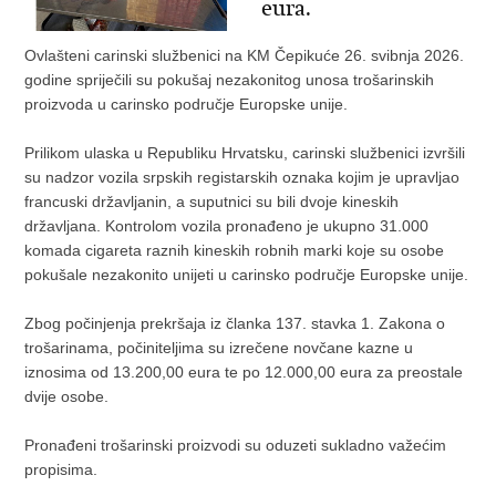
eura.
Ovlašteni carinski službenici na KM Čepikuće 26. svibnja 2026.
godine spriječili su pokušaj nezakonitog unosa trošarinskih
proizvoda u carinsko područje Europske unije.
Prilikom ulaska u Republiku Hrvatsku, carinski službenici izvršili
su nadzor vozila srpskih registarskih oznaka kojim je upravljao
francuski državljanin, a suputnici su bili dvoje kineskih
državljana. Kontrolom vozila pronađeno je ukupno 31.000
komada cigareta raznih kineskih robnih marki koje su osobe
pokušale nezakonito unijeti u carinsko područje Europske unije.
Zbog počinjenja prekršaja iz članka 137. stavka 1. Zakona o
trošarinama, počiniteljima su izrečene novčane kazne u
iznosima od 13.200,00 eura te po 12.000,00 eura za preostale
dvije osobe.
Pronađeni trošarinski proizvodi su oduzeti sukladno važećim
propisima.